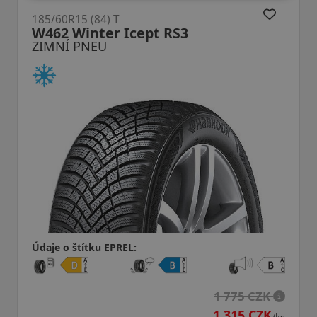
185/60R15 (84) T
W462 Winter Icept RS3
ZIMNÍ PNEU
Údaje o štítku EPREL:
1 775 CZK
1 315 CZK