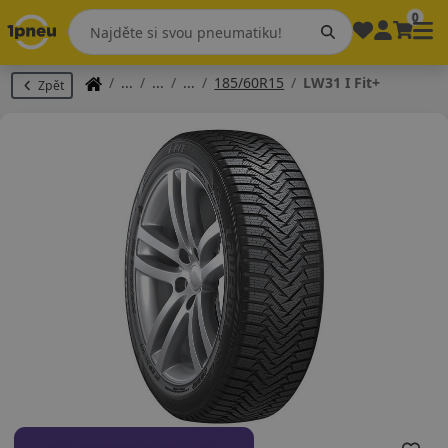
0
185/60R15
LW31 I Fit+
Zpět