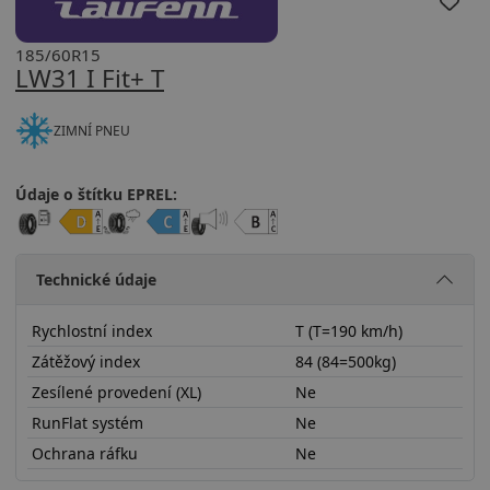
185/60R15
LW31 I Fit+ T
ZIMNÍ PNEU
Údaje o štítku EPREL:
Technické údaje
Rychlostní index
T (T=190 km/h)
Zátěžový index
84 (84=500kg)
Zesílené provedení (XL)
Ne
RunFlat systém
Ne
Ochrana ráfku
Ne