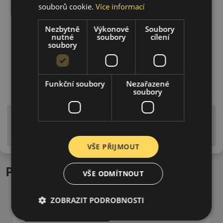
souborů cookie.
Více informací
Nezbytně
Výkonové
Soubory
nutné
soubory
cílení
soubory
Funkční soubory
Nezařazené
soubory
Upozornění! Hodnoty na štítku jsou pouze
informativního charakteru. Mohou být dodány pneumatiky
is EU štítky ve smyslu dosud platné (předchozí) legislativy.
VŠE PŘIJMOUT
Podobné produkty
VŠE ODMÍTNOUT
ZOBRAZIT PODROBNOSTI