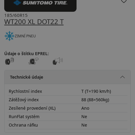
185/60R15
WT200 XL DOT22 T
ZIMNÍ PNEU
Údaje o štítku EPREL:
Technické údaje
Rychlostní index
T (T=190 km/h)
Zátěžový index
88 (88=560kg)
Zesílené provedení (XL)
Ano
RunFlat systém
Ne
Ochrana ráfku
Ne