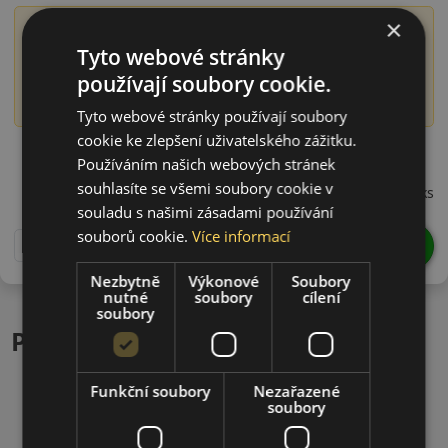
×
Význam označení DOT
Tyto webové stránky
Číslo DOT obsahuje informaci o době výroby pneumatiky,
používají soubory cookie.
konkrétně o roce a týdnu výroby. Například DOT 1522
označuje pneumatiku vyrobenou ve 15. týdnu roku 2022.
Tyto webové stránky používají soubory
cookie ke zlepšení uživatelského zážitku.
18560R15TW2XD22
Používáním našich webových stránek
1 193 CZK
souhlasíte se všemi soubory cookie v
/ks
souladu s našimi zásadami používání
souborů cookie.
Více informací
DO KOŠÍKU
ks
Nezbytně
Výkonové
Soubory
nutné
soubory
cílení
soubory
Podobné produkty
Funkční soubory
Nezařazené
soubory