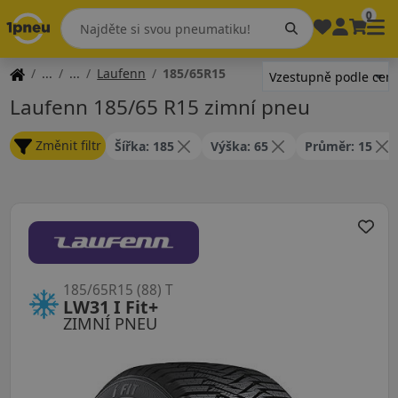
0
Laufenn
185/65R15
Laufenn 185/65 R15 zimní pneu
Změnit filtr
Šířka: 185
Výška: 65
Průměr: 15
185/65R15 (88) T
LW31 I Fit+
ZIMNÍ PNEU