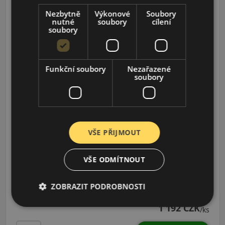
Nezbytně
Výkonové
Soubory
185/65R15 (88) T
nutné
soubory
cílení
LW31 I Fit+
soubory
ZIMNÍ PNEU
Funkční soubory
Nezařazené
soubory
VŠE PŘIJMOUT
VŠE ODMÍTNOUT
Údaje o štítku EPREL:
ZOBRAZIT PODROBNOSTI
1 192 CZK
/ks