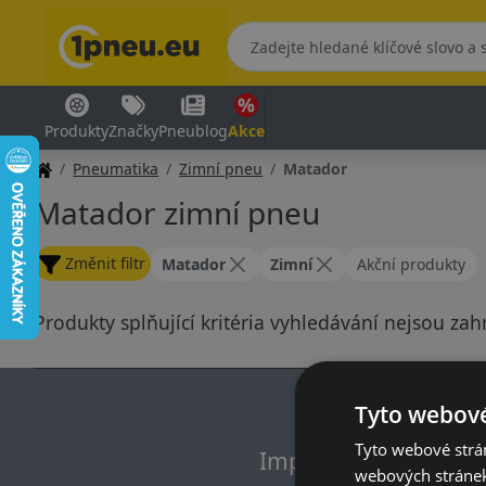
Produkty
Značky
Pneublog
Akce
Pneumatika
Zimní pneu
Matador
Matador zimní pneu
Změnit filtr
Matador
Zimní
Akční produkty
Produkty splňující kritéria vyhledávání nejsou zah
Tyto webové
Tyto webové strán
Impresum
webových stránek