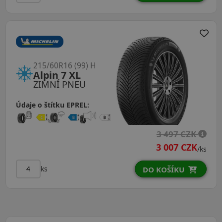
215/60R16 (99) H
Alpin 7 XL
ZIMNÍ PNEU
Údaje o štítku EPREL:
3 497 CZK
3 007 CZK
/ks
ks
DO KOŠÍKU