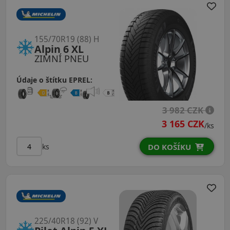
155/70R19 (88) H
Alpin 6 XL
ZIMNÍ PNEU
Údaje o štítku EPREL:
3 982 CZK
3 165 CZK
/ks
ks
DO KOŠÍKU
225/40R18 (92) V