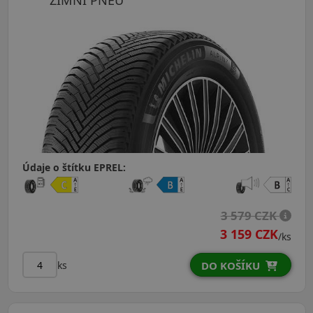
ZIMNÍ PNEU
Údaje o štítku EPREL:
3 579 CZK
3 159 CZK
/ks
ks
DO KOŠÍKU