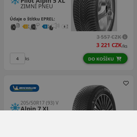
Pilot Alpin 5 XL
ZIMNÍ PNEU
Údaje o štítku EPREL:
3 557 CZK
3 221 CZK
/ks
ks
DO KOŠÍKU
205/50R17 (93) V
Alpin 7 XL
ZIMNÍ PNEU
Údaje o štítku EPREL: