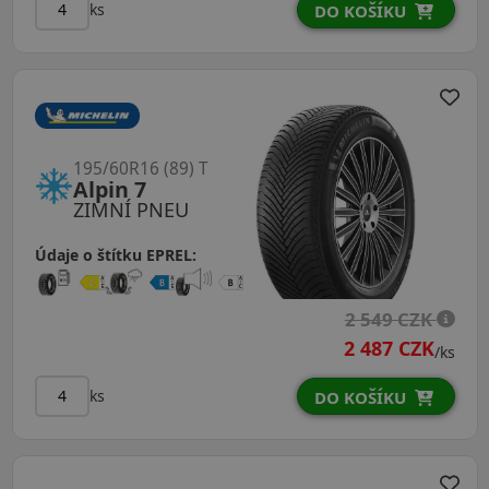
ks
DO KOŠÍKU
195/60R16 (89) T
Alpin 7
ZIMNÍ PNEU
Údaje o štítku EPREL:
2 549 CZK
2 487 CZK
/ks
ks
DO KOŠÍKU