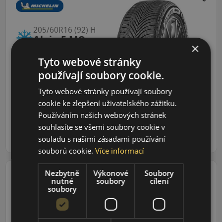
205/60R16 (92) H
Alpin 5 MO
×
ZIMNÍ PNEU
Tyto webové stránky
Údaje o štítku EPREL:
používají soubory cookie.
Tyto webové stránky používají soubory
3 064 CZK
cookie ke zlepšení uživatelského zážitku.
2 678 CZK
/ks
Používáním našich webových stránek
souhlasíte se všemi soubory cookie v
ks
DO KOŠÍKU
souladu s našimi zásadami používání
souborů cookie.
Více informací
Nezbytně
Výkonové
Soubory
nutné
soubory
cílení
soubory
195/45R17 (81) V
Alpin 7