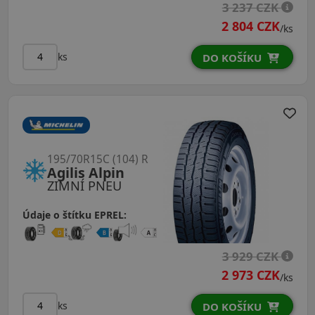
3 237 CZK
2 804 CZK
/ks
ks
DO KOŠÍKU
195/70R15C (104) R
Agilis Alpin
ZIMNÍ PNEU
Údaje o štítku EPREL:
3 929 CZK
2 973 CZK
/ks
ks
DO KOŠÍKU