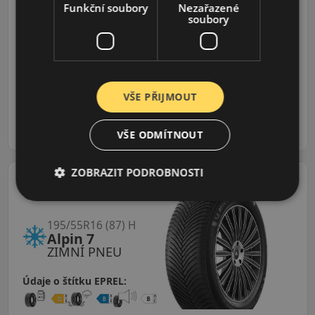
ZIMNÍ PNEU
Funkční soubory
Nezařazené
soubory
Údaje o štítku EPREL:
2 939 CZK
2 752 CZK
/ks
VŠE PŘIJMOUT
ks
DO KOŠÍKU
VŠE ODMÍTNOUT
ZOBRAZIT PODROBNOSTI
195/55R16 (87) H
Alpin 7
ZIMNÍ PNEU
Údaje o štítku EPREL: