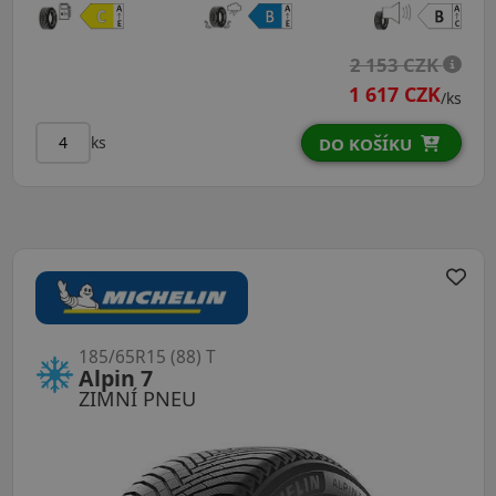
2 153 CZK
1 617 CZK
/ks
ks
DO KOŠÍKU
185/65R15 (88) T
Alpin 7
ZIMNÍ PNEU