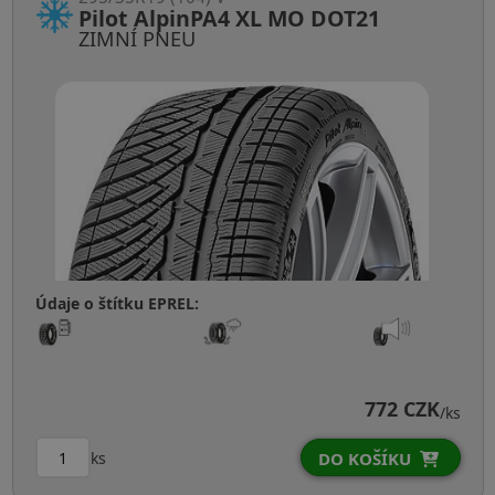
Pilot AlpinPA4 XL MO DOT21
ZIMNÍ PNEU
Údaje o štítku EPREL:
772 CZK
/ks
ks
DO KOŠÍKU