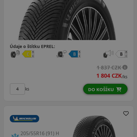
Údaje o štítku EPREL:
1 837 CZK
1 804 CZK
/ks
ks
DO KOŠÍKU
205/55R16 (91) H