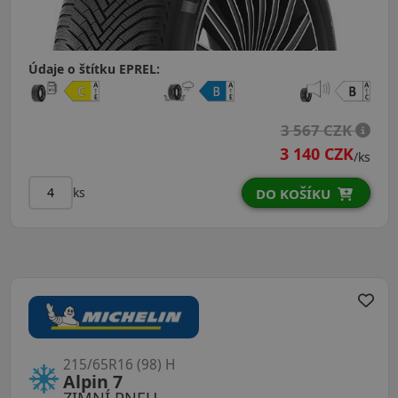
Údaje o štítku EPREL:
3 567 CZK
3 140 CZK
/ks
ks
DO KOŠÍKU
215/65R16 (98) H
Alpin 7