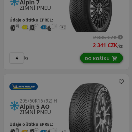
Alpin 7
ZIMNÍ PNEU
Údaje o štítku EPREL:
2 835 CZK
2 341 CZK
/ks
ks
DO KOŠÍKU
205/60R16 (92) H
Alpin 5 AO
ZIMNÍ PNEU
Údaje o štítku EPREL: