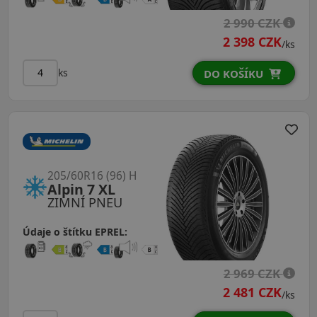
2 990 CZK
2 398 CZK
/ks
ks
DO KOŠÍKU
205/60R16 (96) H
Alpin 7 XL
ZIMNÍ PNEU
Údaje o štítku EPREL:
2 969 CZK
2 481 CZK
/ks