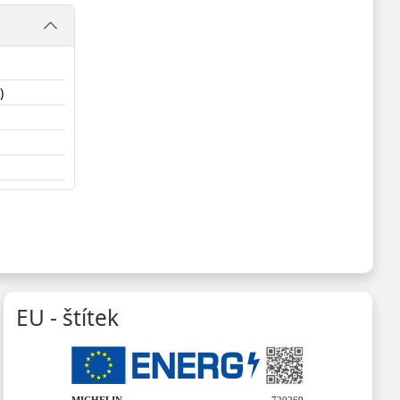
)
EU - štítek