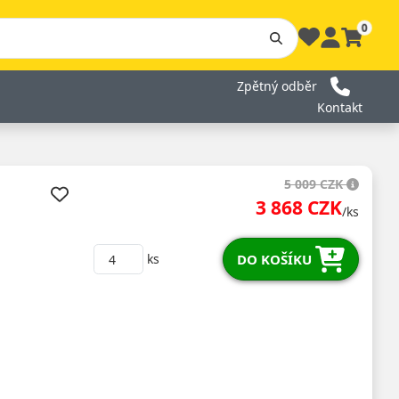
0
Zpětný odběr
Kontakt
5 009 CZK
3 868 CZK
/ks
DO KOŠÍKU
ks