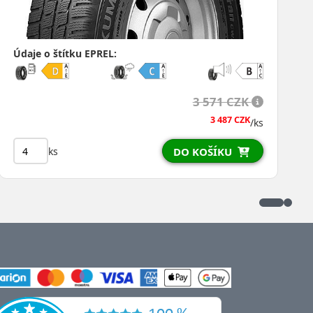
Údaje o štítku EPREL:
3 571 CZK
3 487 CZK
/ks
ks
DO KOŠÍKU