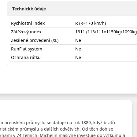
Technické údaje
Rychlostní index
R (R=170 km/h)
Zátěžový index
1311 (113/111=1150kg/1090kg
Zesílené provedení (XL)
Ne
RunFlat systém
Ne
Ochrana ráfku
Ne
21575R16CRAGALP
gumárenském průmyslu se datuje na rok 1889, když bratři
ristickém průmyslu a dalších odvětvích. Od těch dob se
árnami v 74 zemích. Michelin masivně investuje do výzkumu a