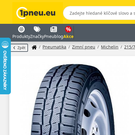
Produkty
Značky
Pneublog
Akce
Pneumatika
Zimní pneu
Michelin
215/
Zpět