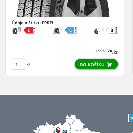
Údaje o štítku EPREL:
2 995 CZK
/ks
ks
DO KOŠÍKU