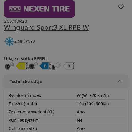
265/40R20
Winguard Sport3 XL RPB W
ZIMNÍ PNEU
Údaje o štítku EPREL:
Technické údaje
Rychlostní index
W (W=270 km/h)
Zátěžový index
104 (104=900kg)
Zesílené provedení (XL)
Ano
RunFlat systém
Ne
Ochrana ráfku
Ano