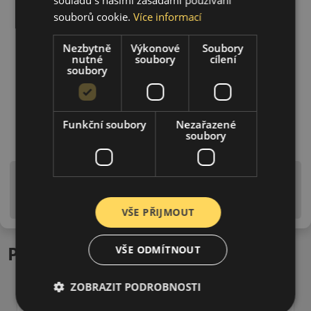
souborů cookie.
Více informací
Nezbytně
Výkonové
Soubory
nutné
soubory
cílení
soubory
Funkční soubory
Nezařazené
soubory
Upozornění! Hodnoty na štítku jsou pouze
informativního charakteru. Mohou být dodány pneumatiky
is EU štítky ve smyslu dosud platné (předchozí) legislativy.
VŠE PŘIJMOUT
Podobné produkty
VŠE ODMÍTNOUT
ZOBRAZIT PODROBNOSTI