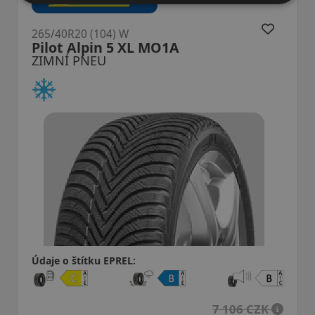
265/40R20 (104) W
Pilot Alpin 5 XL MO1
ZIMNÍ PNEU
Údaje o štítku EPREL:
7 106 CZK
7