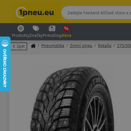
Produkty
Značky
Pneublog
Akce
Pneumatika
Zimní pneu
Rotalla
275/35
Zpět