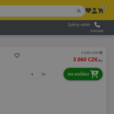
0
Zpětný odběr
Kontakt
3 640 CZK
3 060 CZK
/ks
DO KOŠÍKU
ks