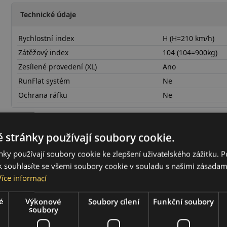
Technické údaje
Rychlostní index
H (H=210 km/h)
Zátěžový index
104 (104=900kg)
Zesílené provedení (XL)
Ano
RunFlat systém
Ne
Ochrana ráfku
Ne
27535R22HS500X
 stránky používají soubory cookie.
ky používají soubory cookie ke zlepšení uživatelského zážitku. 
 souhlasíte se všemi soubory cookie v souladu s našimi zásadam
Více informací
é
Výkonové
Soubory cílení
Funkční soubory
soubory