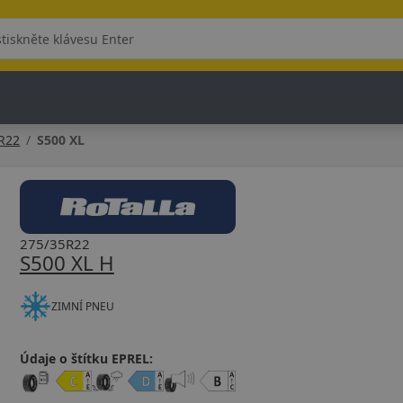
R22
S500 XL
275/35R22
S500 XL H
ZIMNÍ PNEU
Údaje o štítku EPREL: