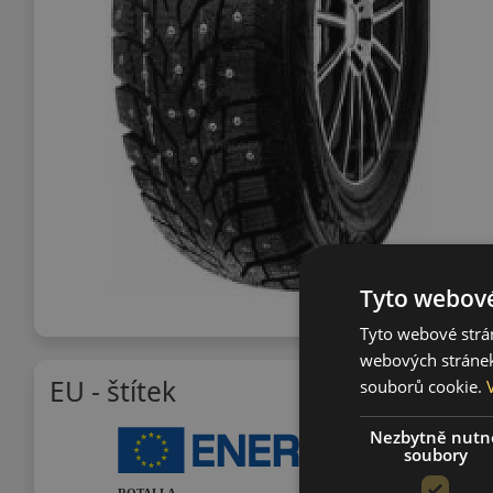
Tyto webové
Tyto webové strán
webových stránek
EU - štítek
souborů cookie.
Nezbytně nutn
soubory