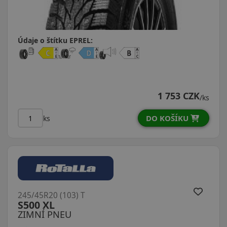
Údaje o štítku EPREL:
1 753 CZK
/ks
DO KOŠÍKU
ks
245/45R20 (103) T
S500 XL
ZIMNÍ PNEU