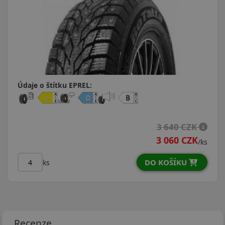
Údaje o štítku EPREL:
3 640 CZK
3 060 CZK
/ks
DO KOŠÍKU
ks
Recenze