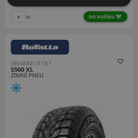
2 439 CZK
/ks
DO KOŠÍKU
ks
285/45R21 (113) T
S500 XL
ZIMNÍ PNEU