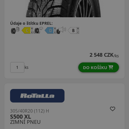
Údaje o štítku EPREL:
2 548 CZK
/ks
DO KOŠÍKU
ks
305/40R20 (112) H
S500 XL
ZIMNÍ PNEU