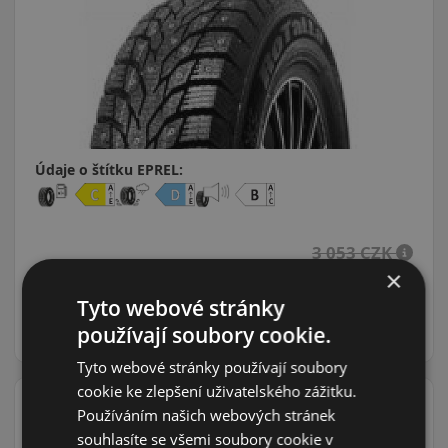
Údaje o štítku EPREL:
3 053 CZK
×
2 416 CZK
/ks
Tyto webové stránky
DO KOŠÍKU
ks
používají soubory cookie.
Tyto webové stránky používají soubory
cookie ke zlepšení uživatelského zážitku.
Používáním našich webových stránek
souhlasíte se všemi soubory cookie v