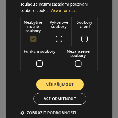
souladu s našimi zásadami používání
275/40R21 (107) H
souborů cookie.
Více informací
S500 XL
ZIMNÍ PNEU
Nezbytně
Výkonové
Soubory
nutné
soubory
cílení
soubory
Funkční soubory
Nezařazené
soubory
VŠE PŘIJMOUT
Údaje o štítku EPREL:
VŠE ODMÍTNOUT
ZOBRAZIT PODROBNOSTI
2 974 CZK