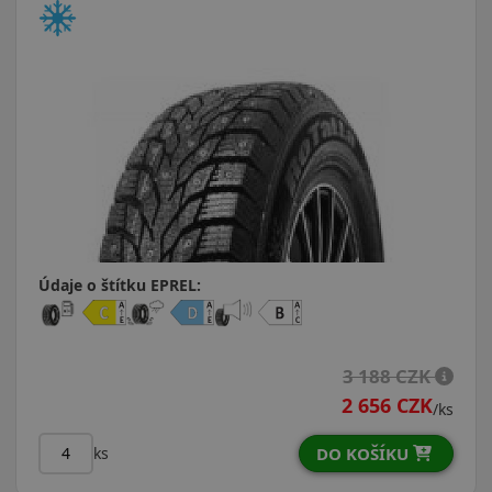
Údaje o štítku EPREL:
3 188 CZK
2 656 CZK
/ks
DO KOŠÍKU
ks