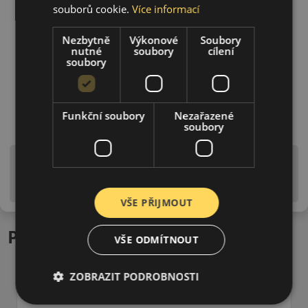
souborů cookie.
Více informací
Nezbytně
Výkonové
Soubory
nutné
soubory
cílení
soubory
Funkční soubory
Nezařazené
soubory
Upozornění! Hodnoty na štítku jsou pouze
informativního charakteru. Mohou být dodány pneumatiky
is EU štítky ve smyslu dosud platné (předchozí) legislativy.
VŠE PŘIJMOUT
Podobné produkty
VŠE ODMÍTNOUT
ZOBRAZIT PODROBNOSTI