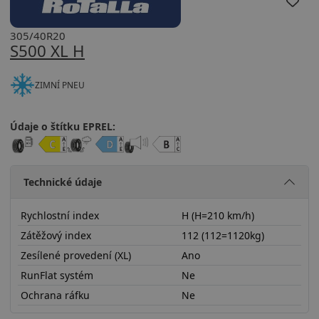
305/40R20
S500 XL H
ZIMNÍ PNEU
Údaje o štítku EPREL:
Technické údaje
Rychlostní index
H (H=210 km/h)
Zátěžový index
112 (112=1120kg)
Zesílené provedení (XL)
Ano
RunFlat systém
Ne
Ochrana ráfku
Ne