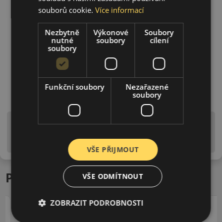
souborů cookie.
Více informací
Nezbytně
Výkonové
Soubory
nutné
soubory
cílení
soubory
Funkční soubory
Nezařazené
soubory
Upozornění! Hodnoty na štítku jsou pouze
informativního charakteru. Mohou být dodány pneumatiky
is EU štítky ve smyslu dosud platné (předchozí) legislativy.
VŠE PŘIJMOUT
Podobné produkty
VŠE ODMÍTNOUT
ZOBRAZIT PODROBNOSTI