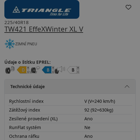
225/40R18
TW421 EffeXWinter XL V
ZIMNÍ PNEU
Údaje o štítku EPREL:
Technické údaje
Rychlostní index
V (V=240 km/h)
Zátěžový index
92 (92=630kg)
Zesílené provedení (XL)
Ano
RunFlat systém
Ne
Ochrana ráfku
Ano