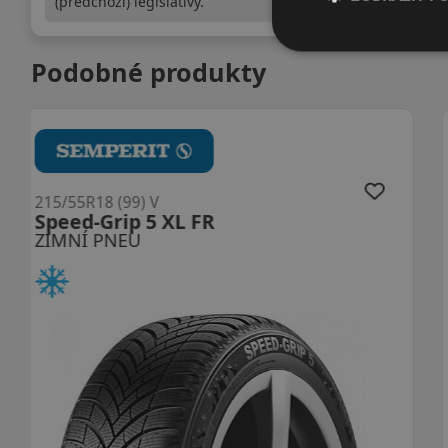
(předchozí) legislativy.
Podobné produkty
215/55R18 (99) V
Blizzak 6 XL
ZIMNÍ PNEU