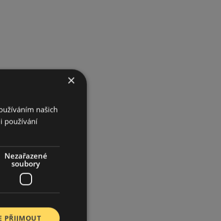
×
Používáním našich
i používání
Nezařazené
soubory
E PŘIJMOUT