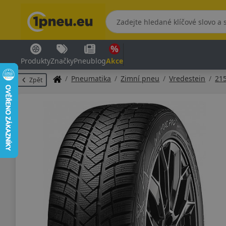
Produkty
Značky
Pneublog
Akce
Pneumatika
Zimní pneu
Vredestein
21
Zpět