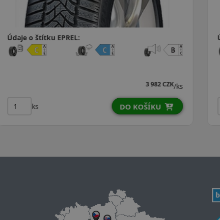
Údaje o štítku EPREL:
4 160 CZK
4 133 CZK
/ks
ks
DO KOŠÍKU