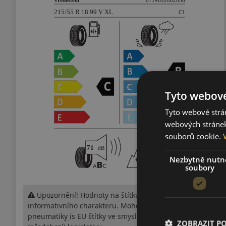
Tyto webové
Tyto webové strán
webových stránek
souborů cookie.
Nezbytně nutn
soubory
Upozornění! Hodnoty na štítku jsou pouze
informativního charakteru. Mohou být dodány
pneumatiky is EU štítky ve smyslu dosud platné
ZOBRAZIT P