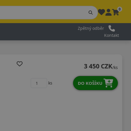
0
Zpětný odběr
Kontakt
3 450 CZK
/ks
DO KOŠÍKU
ks