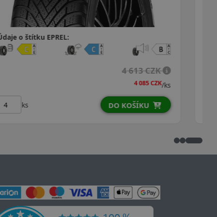
Údaje o štítku EPREL:
4 668 CZK
4 257 CZK
/ks
ks
DO KOŠÍKU