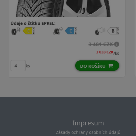
Údaje o štítku EPREL:
4 626 CZK
4 093 CZK
/ks
ks
DO KOŠÍKU
Impresum
Zásady ochrany osobních údajů