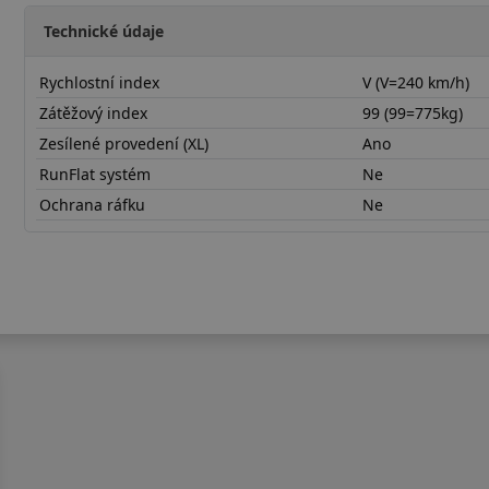
Technické údaje
Rychlostní index
V (V=240 km/h)
Zátěžový index
99 (99=775kg)
Zesílené provedení (XL)
Ano
RunFlat systém
Ne
Ochrana ráfku
Ne
21555R18VWPROPX