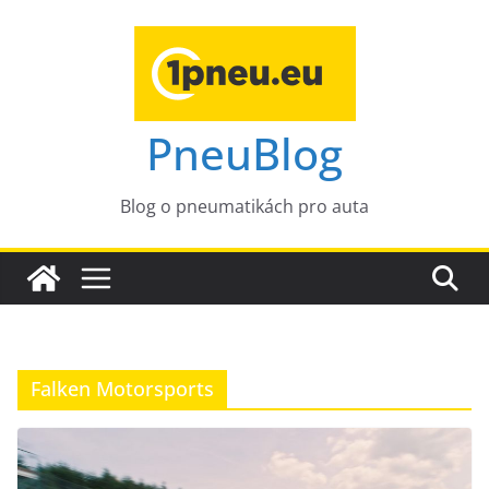
Přeskočit
na
obsah
PneuBlog
Blog o pneumatikách pro auta
Falken Motorsports