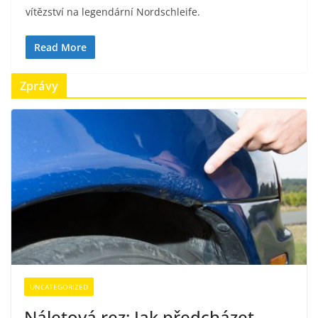
vítězství na legendární Nordschleife.
Read More
Zprávy
UNCATEGORIZED
Náletová rez: Jak předcházet