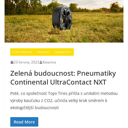
CONTINENTAL
INOVACE
ZAJÍMAVOSTI
23 června, 2023
Katarina
Zelená budoucnost: Pneumatiky
Continental UltraContact NXT
Poté, co společnost Toyo Tires přišla s unikátní metodou
výroby kaučuku z CO2, učinila velký krok směrem k
ekologičtější budoucnosti
Read More