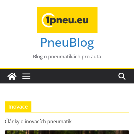
Přeskočit
na
obsah
PneuBlog
Blog o pneumatikách pro auta
Inovace
Články o inovacích pneumatik