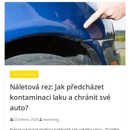
UNCATEGORIZED
Náletová rez: Jak předcházet
kontaminaci laku a chránit své
auto?
22 května, 2026
marketing
Nánosy koroze mohou poškodit lak vašeho vozu. Zjistěte,