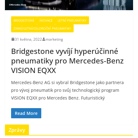
BRIDGESTONE
INOVACE
LETNÍ PNEUMATIKY
ZIMNÍ/LETNÍ/CELOROČNÍ PNEUMATIKY
31 května, 2022
marketing
Bridgestone vyvíjí hyperúčinné
pneumatiky pro Mercedes-Benz
VISION EQXX
Mercedes-Benz AG si vybral Bridgestone jako partnera
pro vývoj pneumatik pro svůj technologický program
VISION EQXX pro Mercedes Benz. Futuristický
Read More
Zprávy