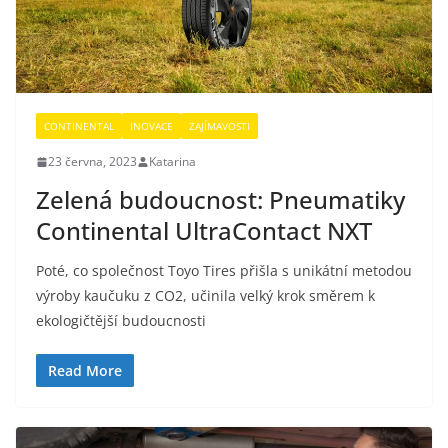
CONTINENTAL
INOVACE
ZAJÍMAVOSTI
23 června, 2023
Katarina
Zelená budoucnost: Pneumatiky
Continental UltraContact NXT
Poté, co společnost Toyo Tires přišla s unikátní metodou
výroby kaučuku z CO2, učinila velký krok směrem k
ekologičtější budoucnosti
Read More