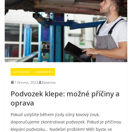
AUTOSERVIS
ZAJÍMAVOSTI
1 června, 2023
Katarina
Podvozek klepe: možné příčiny a
oprava
Pokud uslyšíte během jízdy silný kovový zvuk,
doporučujeme zkontrolovat podvozek. Pokud je příčinou
klepání podvozku… Nadešel problém! Měli byste se