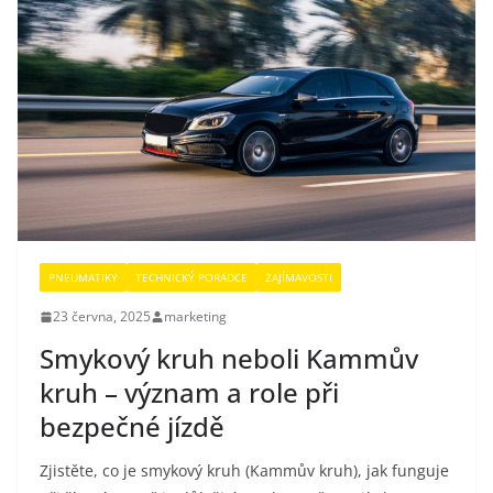
PNEUMATIKY
TECHNICKÝ PORADCE
ZAJÍMAVOSTI
23 června, 2025
marketing
Smykový kruh neboli Kammův
kruh – význam a role při
bezpečné jízdě
Zjistěte, co je smykový kruh (Kammův kruh), jak funguje