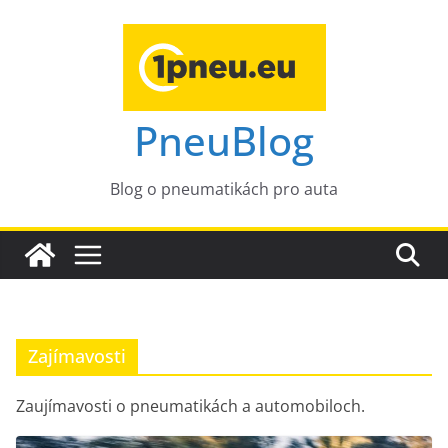
Přeskočit
na
obsah
PneuBlog
Blog o pneumatikách pro auta
Zajímavosti
Zaujímavosti o pneumatikách a automobiloch.