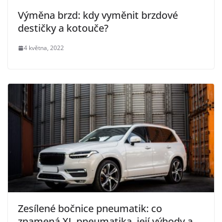
Výměna brzd: kdy vyměnit brzdové
destičky a kotouče?
4 května, 2022
Zesílené bočnice pneumatik: co
znamená XL pneumatika, její výhody a