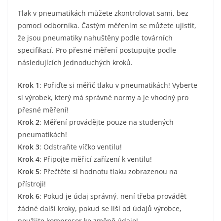
Tlak v pneumatikách můžete zkontrolovat sami, bez
pomoci odborníka. Častým měřením se můžete ujistit,
že jsou pneumatiky nahuštěny podle továrních
specifikací. Pro přesné měření postupujte podle
následujících jednoduchých kroků.
Krok 1
: Pořiďte si měřič tlaku v pneumatikách! Vyberte
si výrobek, který má správné normy a je vhodný pro
přesné měření!
Krok 2
: Měření provádějte pouze na studených
pneumatikách!
Krok 3
: Odstraňte víčko ventilu!
Krok 4
: Připojte měřicí zařízení k ventilu!
Krok 5
: Přečtěte si hodnotu tlaku zobrazenou na
přístroji!
Krok 6
: Pokud je údaj správný, není třeba provádět
žádné další kroky, pokud se liší od údajů výrobce,
použijte kompresor ke změně údaje!