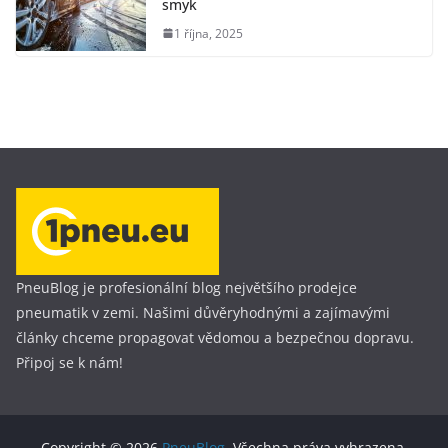
smyk
1 října, 2025
PneuBlog je profesionální blog největšího prodejce
pneumatik v zemi. Našimi důvěryhodnými a zajímavými
články chceme propagovat vědomou a bezpečnou dopravu.
Připoj se k nám!
Copyright © 2026
PneuBlog
. Všechna práva vyhrazena.