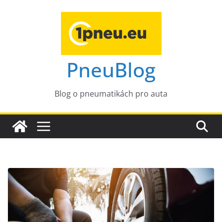
Přeskočit
na
obsah
PneuBlog
Blog o pneumatikách pro auta