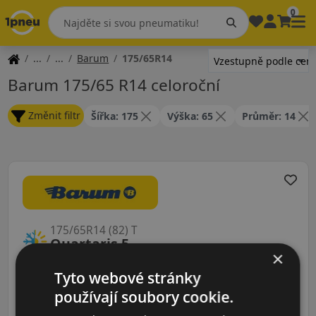
0
Barum
175/65R14
Barum 175/65 R14 celoroční
Změnit filtr
Šířka: 175
Výška: 65
Průměr: 14
175/65R14 (82) T
Quartaris 5
×
CELOROČNÍ
Tyto webové stránky
používají soubory cookie.