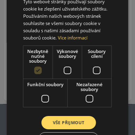
Tyto webové stránky používají soubory
cookie ke zlepšení uživatelského zážitku.
Používáním našich webových stránek
souhlasíte se všemi soubory cookie v
souladu s našimi zásadami používání
souborů cookie.
Více informací
Údaje o štítku EPREL:
Nezbytně
Výkonové
Soubory
nutné
soubory
cílení
soubory
1 239 CZK
967 CZK
/ks
Funkční soubory
Nezařazené
soubory
ks
DO KOŠÍKU
VŠE PŘIJMOUT
Impresum