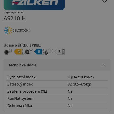
185/55R15
AS210 H
CELOROČNÍ
Údaje o štítku EPREL:
Technické údaje
Rychlostní index
H (H=210 km/h)
Zátěžový index
82 (82=475kg)
Zesílené provedení (XL)
Ne
RunFlat systém
Ne
Ochrana ráfku
Ne