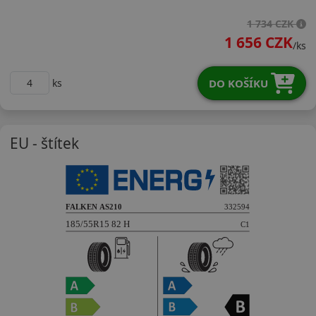
18555R15HAS210
1 734 CZK
1 656 CZK
/ks
DO KOŠÍKU
ks
EU - štítek