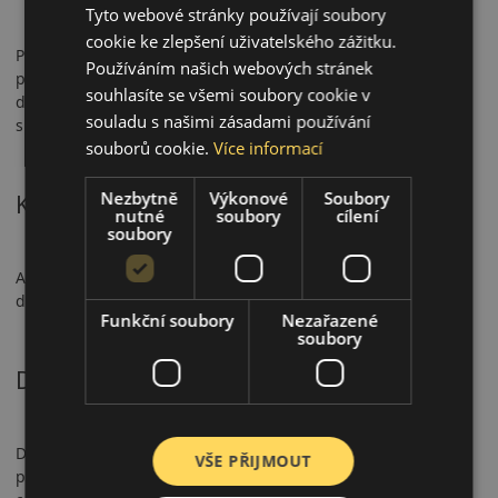
Tyto webové stránky používají soubory
cookie ke zlepšení uživatelského zážitku.
Pneumatika má certifikaci 3PMSF a M+S, což z ní činí
Používáním našich webových stránek
plnohodnotnou celoroční volbu. Nabízí krátkou brzdnou
souhlasíte se všemi soubory cookie v
dráhu na mokru, stabilní ovladatelnost a spolehlivý výkon na
souladu s našimi zásadami používání
sněhu.
souborů cookie.
Více informací
Nezbytně
Výkonové
Soubory
Komfort a hlučnost
nutné
soubory
cílení
soubory
AS210 poskytuje vyváženou jízdu a mírnou hlučnost (69–72
dB). Je vhodná pro městský provoz i delší cestování.
Funkční soubory
Nezařazené
soubory
Doporučené použití
Doporučena pro osobní vozy v městském i meziměstském
VŠE PŘIJMOUT
provozu. Ideální pro řidiče hledající bezpečné a komfortní