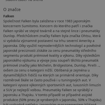
O značce
Falken
Společnost Falken byla založena v roce 1983 japonským
koncernem Sumitomo. Koncern do kterého patří i značka
Falken vyrábí ve stejné továrně a na stejné lince i pneumatiky
Dunlop. Předchůdcem značky Falken byla značka Ohtsu, která
si vydobila významné postavení na trhu severní Ameriky a
Japonska. Díky využití nejmodernějších technologií a pověstné
japonské preciznosti získáte za cenu pneumatiky středního
segmentu produkt prémiové kvality a výkonu. Díky výsledkům
japonského výzkumu a vývoje jsou soupeři těchto pneumatik
prémiové značky jako Michelin, Bridgestone, Dunlop, Pirelli ..,
ovšem za cenu o kategorii nižší. Oblíbená je zejména u
dynamičtějších řidičů na kterých se primárně orientuje. Díky
rozměrové škále se často používá i u tuningových aut. V
kategorii vysoce výkonných sportovních aut, luxusních limuzín
a SUV je nejlepší volbou. Pneumatiky Falken se vyrábějí v
Japonsku a Thajsku. V tomto případě se případné asijské
produkce (50% pneu je vyrobených v Japonsku, 50% v Thajsku)
bát rozhodně netřeba. Japonským managementem hlídané