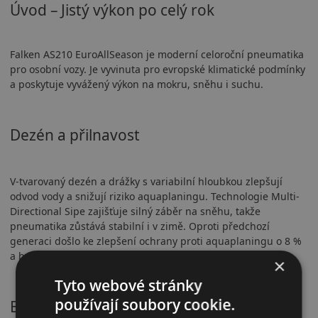
Úvod – Jistý výkon po celý rok
Falken AS210 EuroAllSeason je moderní celoroční pneumatika
pro osobní vozy. Je vyvinuta pro evropské klimatické podmínky
a poskytuje vyvážený výkon na mokru, sněhu i suchu.
Dezén a přilnavost
V-tvarovaný dezén a drážky s variabilní hloubkou zlepšují
odvod vody a snižují riziko aquaplaningu. Technologie Multi-
Directional Sipe zajišťuje silný záběr na sněhu, takže
pneumatika zůstává stabilní i v zimě. Oproti předchozí
generaci došlo ke zlepšení ochrany proti aquaplaningu o 8 %
a brzdění na mokru o 6 %.
×
Tyto webové stránky
používají soubory cookie.
Bezpečnostní vlastnosti