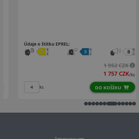
Údaje o štítku EPREL:
1 952 CZK
1 757 CZK
/ks
ks
DO KOŠÍKU