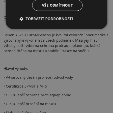
celoroční řešení.
VŠE ODMÍTNOUT
Shrnutí
ZOBRAZIT PODROBNOSTI
Falken AS210 EuroAllSeason je kvalitní celoroční pneumatika s
vyrovnaným výkonem za všech podmínek. Mezi její hlavní
výhody patří výborná ochrana proti aquaplaningu, krátká
brzdná dráha na mokru a stabilní trakce na sněhu.
Hlavní výhody:
• V-tvarovaný dezén pro lepší odvod vody
• Certifikace 3PMSF a M+S
• O 8 % lepší ochrana proti aquaplaningu
• O 6 % lepší brzdění na mokru
• Stabilní záběr na sněhu