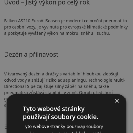
Úvod – Jistý výkon po celý rok
Falken AS210 EuroAllSeason je moderní celoroční pneumatika
pro osobní vozy. Je vyvinuta pro evropské klimatické podmínky
a poskytuje vyvážený výkon na mokru, sněhu i suchu.
Dezén a přilnavost
V-tvarovaný dezén a drážky s variabilní hloubkou zlepšují
odvod vody a snižují riziko aquaplaningu. Technologie Multi-
Directional Sipe zajišťuje silný záběr na sněhu, takže
pneumatika zůstává stabilní i v zimě. Oproti předchozí
×
generaci došlo ke zlepšení ochrany proti aquaplaningu o 8 %
a brzdění na mokru o 6 %.
Tyto webové stránky
používají soubory cookie.
Bezpečnostní vlastnosti
Tyto webové stránky používají soubory