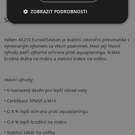
ZOBRAZIT PODROBNOSTI
Shrnutí
Falken AS210 EuroAllSeason je kvalitní celoroční pneumatika s
vyrovnaným výkonem za všech podmínek. Mezi její hlavní
výhody patří výborná ochrana proti aquaplaningu, krátká
brzdná dráha na mokru a stabilní trakce na sněhu.
Hlavní výhody:
• V-tvarovaný dezén pro lepší odvod vody
• Certifikace 3PMSF a M+S
• O 8 % lepší ochrana proti aquaplaningu
• O 6 % lepší brzdění na mokru
• Stabilní záběr na sněhu