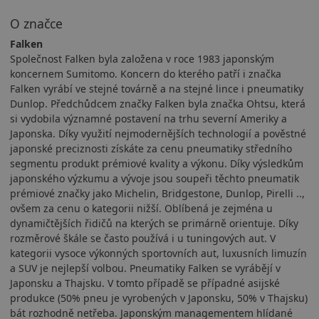
O značce
Falken
Společnost Falken byla založena v roce 1983 japonským
koncernem Sumitomo. Koncern do kterého patří i značka
Falken vyrábí ve stejné továrně a na stejné lince i pneumatiky
Dunlop. Předchůdcem značky Falken byla značka Ohtsu, která
si vydobila významné postavení na trhu severní Ameriky a
Japonska. Díky využití nejmodernějších technologií a pověstné
japonské preciznosti získáte za cenu pneumatiky středního
segmentu produkt prémiové kvality a výkonu. Díky výsledkům
japonského výzkumu a vývoje jsou soupeři těchto pneumatik
prémiové značky jako Michelin, Bridgestone, Dunlop, Pirelli ..,
ovšem za cenu o kategorii nižší. Oblíbená je zejména u
dynamičtějších řidičů na kterých se primárně orientuje. Díky
rozměrové škále se často používá i u tuningových aut. V
kategorii vysoce výkonných sportovních aut, luxusních limuzín
a SUV je nejlepší volbou. Pneumatiky Falken se vyrábějí v
Japonsku a Thajsku. V tomto případě se případné asijské
produkce (50% pneu je vyrobených v Japonsku, 50% v Thajsku)
bát rozhodně netřeba. Japonským managementem hlídané