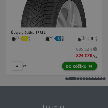
Údaje o štítku EPREL:
885 CZK
824 CZK
/ks
ks
DO KOŠÍKU
Impresum