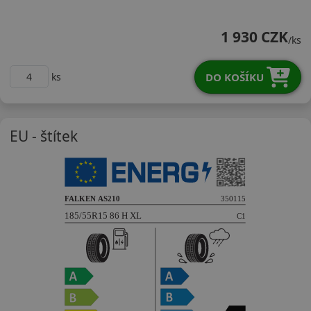
18555R15HAS210X
1 930 CZK
/ks
DO KOŠÍKU
ks
EU - štítek