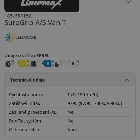
185/65R15C
SureGrip A/S Van T
CELOROČNÍ
Údaje o štítku EPREL:
Technické údaje
Rychlostní index
T (T=190 km/h)
Zátěžový index
9795 (97/95=730kg/690kg)
Zesílené provedení (XL)
Ne
RunFlat systém
Ne
Ochrana ráfku
Ano