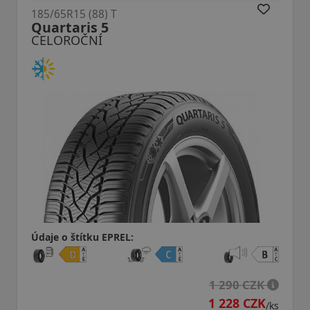
185/65R15 (88) T
Quartaris 5
CELOROČNÍ
Údaje o štítku EPREL:
1 290 CZK
1 228 CZK
/ks