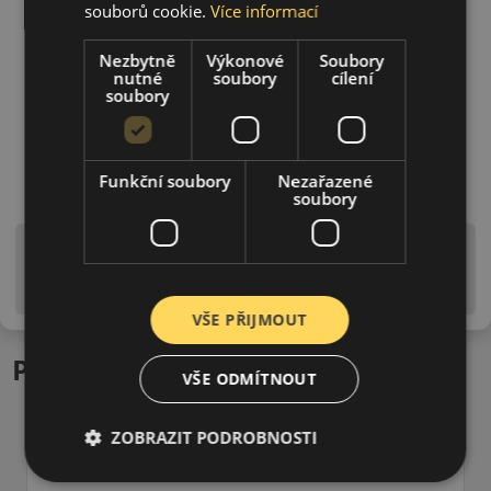
souborů cookie.
Více informací
Nezbytně
Výkonové
Soubory
nutné
soubory
cílení
soubory
Funkční soubory
Nezařazené
soubory
Upozornění! Hodnoty na štítku jsou pouze
informativního charakteru. Mohou být dodány pneumatiky
is EU štítky ve smyslu dosud platné (předchozí) legislativy.
VŠE PŘIJMOUT
Podobné produkty
VŠE ODMÍTNOUT
ZOBRAZIT PODROBNOSTI