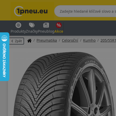
Produkty
Značky
Pneublog
Akce
Pneumatika
Celoroční
Kumho
205/55R
Zpět