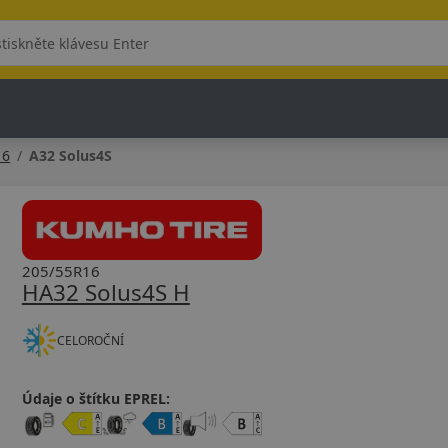
16
A32 Solus4S
205/55R16
HA32 Solus4S H
CELOROČNÍ
Údaje o štítku EPREL: