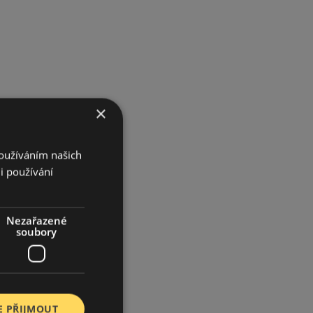
×
Používáním našich
i používání
Nezařazené
soubory
E PŘIJMOUT