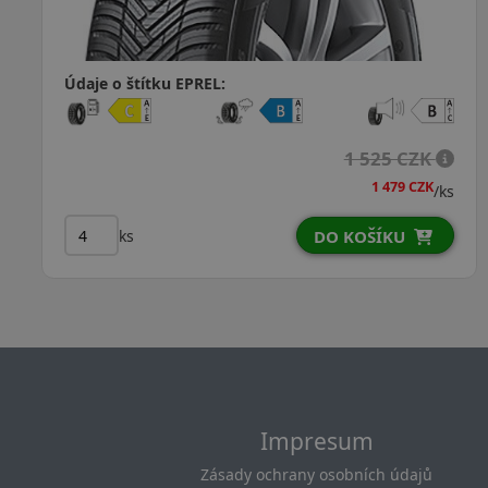
Údaje o štítku EPREL:
1 595 CZK
1 534 CZK
/ks
ks
DO KOŠÍKU
Impresum
Zásady ochrany osobních údajů