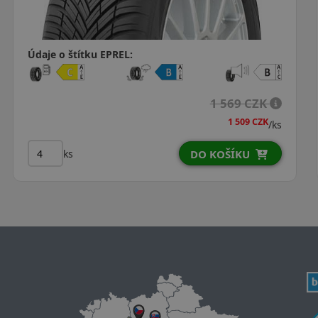
Údaje o štítku EPREL:
1 932 CZK
1 756 CZK
/ks
ks
DO KOŠÍKU