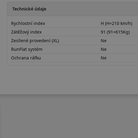
Technické údaje
Rychlostní index
H (H=210 km/h)
Zátěžový index
91 (91=615Kg)
Zesílené provedení (XL)
Ne
RunFlat systém
Ne
Ochrana ráfku
Ne
20555R16HHA32