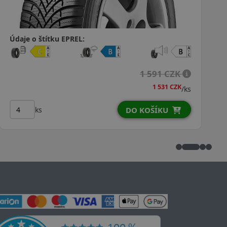
Údaje o štítku EPREL:
2 047 CZK
2 029 CZK
/ks
ks
DO KOŠÍKU