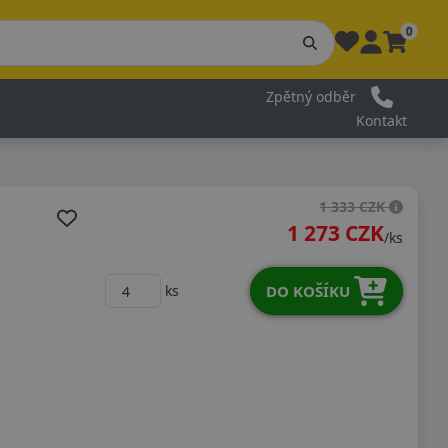
0
Zpětný odběr
Kontakt
1 333 CZK
1 273 CZK
/ks
DO KOŠÍKU
ks