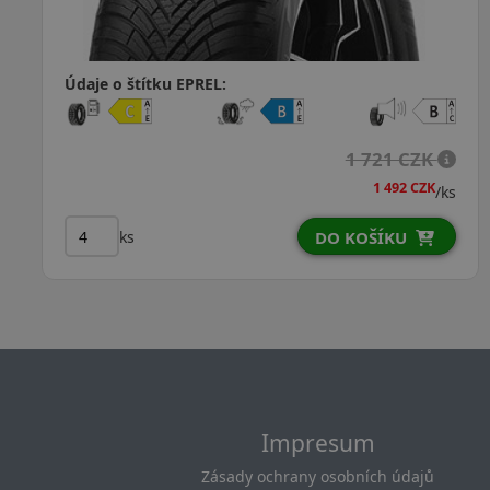
Údaje o štítku EPREL:
1 693 CZK
1 632 CZK
/ks
ks
DO KOŠÍKU
Impresum
Zásady ochrany osobních údajů