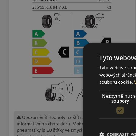
Tyto webové
Tyto webové strán
webových stránek
souborů cookie.
Nezbytně nutn
soubory
Upozornění! Hodnoty na štítku jsou pouze
informativního charakteru. Mohou být dodány
pneumatiky is EU štítky ve smyslu dosud platné
ZOBRAZIT P