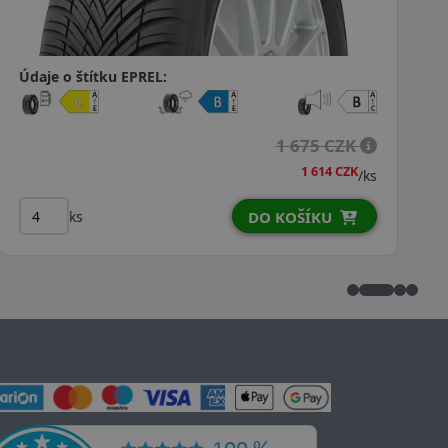
Údaje o štítku EPREL:
2 228 CZK
1 919 CZK
/ks
ks
DO KOŠÍKU