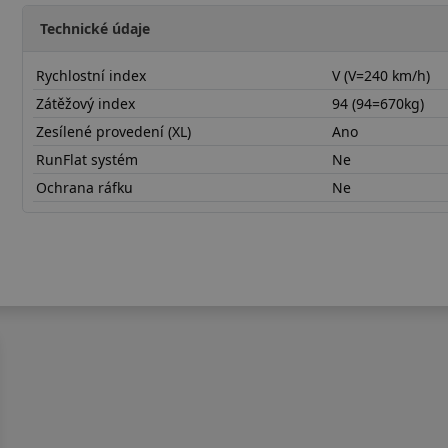
Technické údaje
Rychlostní index
V (V=240 km/h)
Zátěžový index
94 (94=670kg)
Zesílené provedení (XL)
Ano
RunFlat systém
Ne
Ochrana ráfku
Ne
20555R16VHA32PX