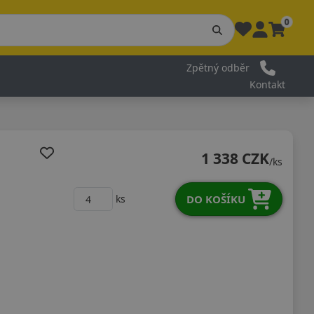
0
Zpětný odběr
Kontakt
1 338 CZK
/ks
DO KOŠÍKU
ks