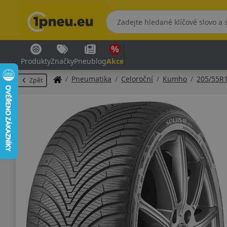
Produkty
Značky
Pneublog
Akce
Pneumatika
Celoroční
Kumho
205/55R
Zpět