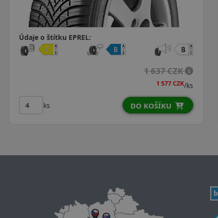
Údaje o štítku EPREL:
1 780 CZK
1 660 CZK
/ks
ks
DO KOŠÍKU