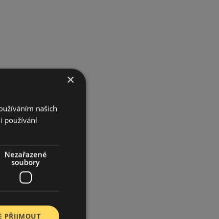
×
Používáním našich
i používání
Nezařazené
soubory
E PŘIJMOUT