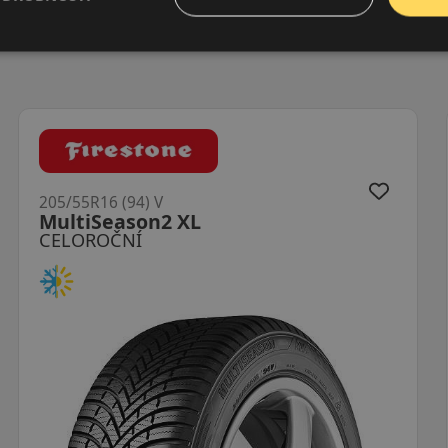
205/55R16 (91) V
Allseason 2
CELOROČNÍ