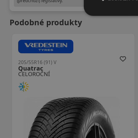
(předchozí) legislativy.
Podobné produkty
205/55R16 (94) V
Quatrac XL
CELOROČNÍ