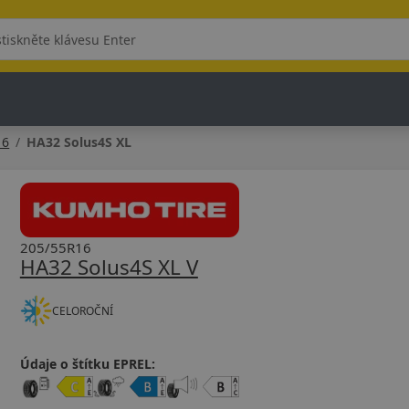
16
HA32 Solus4S XL
205/55R16
HA32 Solus4S XL V
CELOROČNÍ
Údaje o štítku EPREL: