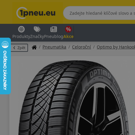
Produkty
Značky
Pneublog
Akce
Pneumatika
Celoroční
Optimo by Hankoo
Zpět