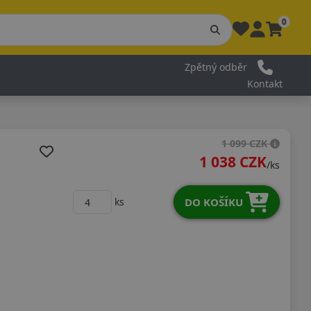
0
Zpětný odběr
Kontakt
1 099 CZK
1 038 CZK
/ks
DO KOŠÍKU
ks