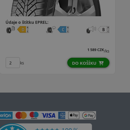
Údaje o štítku EPREL:
1 589 CZK
/ks
ks
DO KOŠÍKU