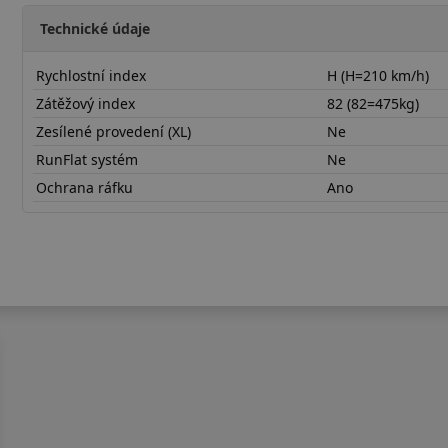
Technické údaje
Rychlostní index
H (H=210 km/h)
Zátěžový index
82 (82=475kg)
Zesílené provedení (XL)
Ne
RunFlat systém
Ne
Ochrana ráfku
Ano
19550R15HOL41