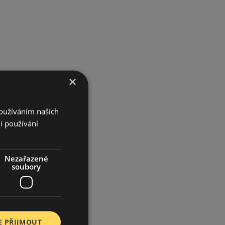
×
Používáním našich
i používání
Nezařazené
soubory
E PŘIJMOUT