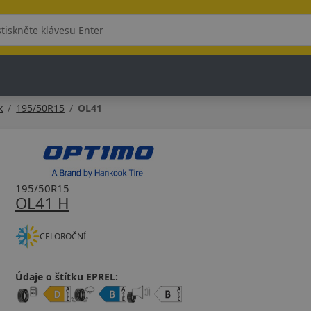
k
195/50R15
OL41
195/50R15
OL41 H
CELOROČNÍ
Údaje o štítku EPREL: