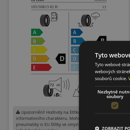
Tyto webové
Tyto webové strán
webových stránek
souborů cookie.
Nezbytně nutn
soubory
Upozornění! Hodnoty na štítku jsou pouze
informativního charakteru. Mohou být dodány
pneumatiky is EU štítky ve smyslu dosud platné
ZOBRAZIT P