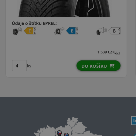
Údaje o štítku EPREL:
1 539 CZK
/ks
ks
DO KOŠÍKU