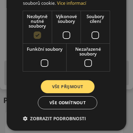
souborů cookie.
Více informací
Nezbytně
Výkonové
Soubory
nutné
soubory
cílení
soubory
Funkční soubory
Nezařazené
soubory
Upozornění! Hodnoty na štítku jsou pouze
informativního charakteru. Mohou být dodány pneumatiky
is EU štítky ve smyslu dosud platné (předchozí) legislativy.
VŠE PŘIJMOUT
Podobné produkty
VŠE ODMÍTNOUT
ZOBRAZIT PODROBNOSTI