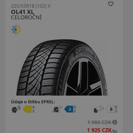
225/55R18 (102) V
AW-6 Crossseason XL
CELOROČNÍ
Údaje o štítku EPREL:
 CZK
2 280 CZ
 CZK
2 032 CZ
/ks