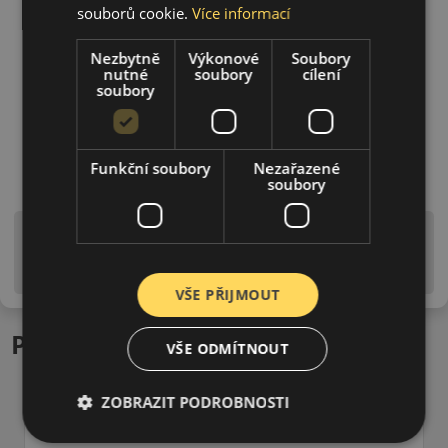
souborů cookie.
Více informací
Nezbytně
Výkonové
Soubory
nutné
soubory
cílení
soubory
Funkční soubory
Nezařazené
soubory
Upozornění! Hodnoty na štítku jsou pouze
informativního charakteru. Mohou být dodány pneumatiky
is EU štítky ve smyslu dosud platné (předchozí) legislativy.
VŠE PŘIJMOUT
Podobné produkty
VŠE ODMÍTNOUT
ZOBRAZIT PODROBNOSTI