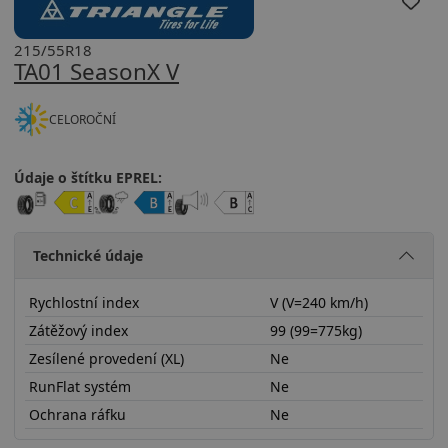
215/55R18
TA01 SeasonX V
CELOROČNÍ
Údaje o štítku EPREL:
Technické údaje
Rychlostní index
V (V=240 km/h)
Zátěžový index
99 (99=775kg)
Zesílené provedení (XL)
Ne
RunFlat systém
Ne
Ochrana ráfku
Ne