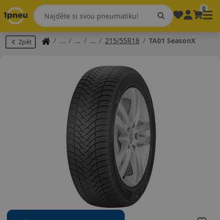
0
215/55R18
TA01 SeasonX
Zpět