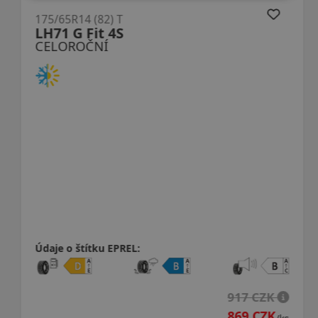
175/65R14 (82) T
LH71 G Fit 4S
CELOROČNÍ
Údaje o štítku EPREL:
917 CZK
869 CZK