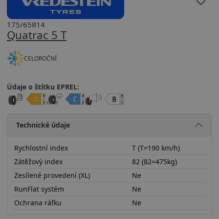
175/65R14
Quatrac 5 T
CELOROČNÍ
Údaje o štítku EPREL:
Technické údaje
Rychlostní index
T (T=190 km/h)
Zátěžový index
82 (82=475kg)
Zesílené provedení (XL)
Ne
RunFlat systém
Ne
Ochrana ráfku
Ne