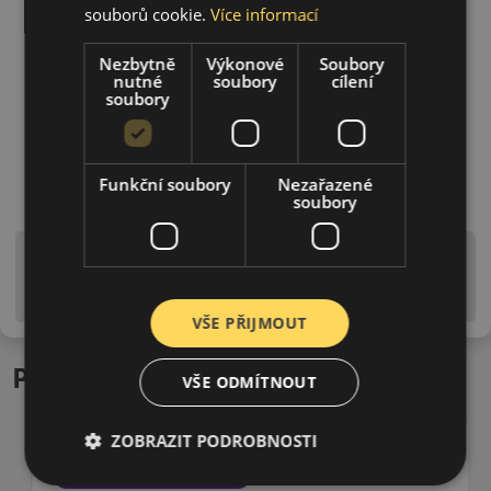
souborů cookie.
Více informací
Nezbytně
Výkonové
Soubory
nutné
soubory
cílení
soubory
Funkční soubory
Nezařazené
soubory
Upozornění! Hodnoty na štítku jsou pouze
informativního charakteru. Mohou být dodány pneumatiky
is EU štítky ve smyslu dosud platné (předchozí) legislativy.
VŠE PŘIJMOUT
Podobné produkty
VŠE ODMÍTNOUT
ZOBRAZIT PODROBNOSTI