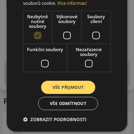
souborů cookie.
Více informací
Nezbytně
Výkonové
Soubory
nutné
soubory
cílení
soubory
Funkční soubory
Nezařazené
soubory
Upozornění! Hodnoty na štítku jsou pouze
informativního charakteru. Mohou být dodány pneumatiky
is EU štítky ve smyslu dosud platné (předchozí) legislativy.
VŠE PŘIJMOUT
Podobné produkty
VŠE ODMÍTNOUT
ZOBRAZIT PODROBNOSTI