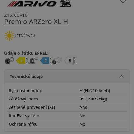
215/60R16
Premio ARZero XL H
LETNÍ PNEU
Údaje o štítku EPREL:
Technické údaje
Rychlostní index
H (H=210 km/h)
Zátěžový index
99 (99=775kg)
Zesílené provedení (XL)
Ano
RunFlat systém
Ne
Ochrana ráfku
Ne