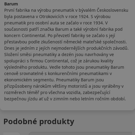
Barum
První fabrika na výrobu pneumatik v bývalém Československu
byla postavena v Otrokovicích v roce 1924. S výrobou
pneumatik pro osobní auta se začalo v roce 1934. V
současnosti patří značka Barum a také výrobní fabrika pod
koncern Continental. Po převzetí fabriky se začalo s její
přestavbou podle zkušeností německé mateřské společnosti.
Dnes je jedním z jejích nejmodernějších produkčních závodů.
Složení směsi pneumatiky a dezén jsou navrhovány ve
spolupráci s firmou Continental, což je zárukou kvality
výsledného produktu. Vedle tohoto jsou pneumatiky Barum
cenově srovnatelné s konkurenčními pneumatikami v
ekonomickém segmentu. Pneumatiky Barum jsou
přizpůsobeny nárokům většiny motoristů a jsou vyráběny v
rozměrech téměř pro všechna vozidla, zabezpečující
bezpečnou jízdu ať už v zimním nebo letním ročním období.
Podobné produkty