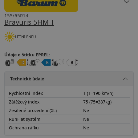
155/65R14
Bravuris 5HM T
LETNÍ PNEU
Údaje o štítku EPREL:
Technické údaje
Rychlostní index
T (T=190 km/h)
Zátěžový index
75 (75=387kg)
Zesílené provedení (XL)
Ne
RunFlat systém
Ne
Ochrana ráfku
Ne