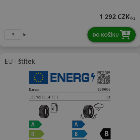
15565R14TBR5H
1 292 CZK
/ks
DO KOŠÍKU
ks
EU - štítek