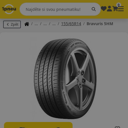
0
155/65R14
Bravuris 5HM
Zpět