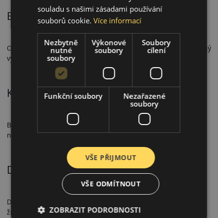
souladu s našimi zásadami používání
Bezpečnostní vlastnosti
souborů cookie.
Více informací
Nezbytně
Výkonové
Soubory
Optimalizovaná struktura bloků zajišťuje předvídatelný brzdný
nutné
soubory
cílení
soubory
výkon a přesnou odezvu řízení.
Komfort a hlučnost
Funkční soubory
Nezařazené
soubory
Bravuris 5HM přispívá k příjemnému jízdnímu komfortu díky
nízké valivé hlučnosti a pohodlnému odvalování.
VŠE PŘIJMOUT
Doporučené použití
VŠE ODMÍTNOUT
Doporučeno pro osobní automobily, kde je důležitá dlouhá
ZOBRAZIT PODROBNOSTI
životnost a ekonomický provoz.