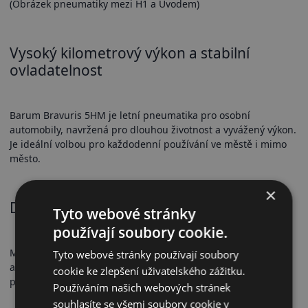
(Obrázek pneumatiky mezi H1 a Úvodem)
Vysoký kilometrový výkon a stabilní
ovladatelnost
Barum Bravuris 5HM je letní pneumatika pro osobní
automobily, navržená pro dlouhou životnost a vyvážený výkon.
Je ideální volbou pro každodenní používání ve městě i mimo
město.
×
Dezén a přilnavost
Tyto webové stránky
používají soubory cookie.
Moderní dezén zajišťuje účinný odvod vody a snižuje riziko
Tyto webové stránky používají soubory
aquaplaningu. Speciální gumová směs poskytuje stabilní
cookie ke zlepšení uživatelského zážitku.
přilnavost na suché i mokré vozovce.
Používáním našich webových stránek
souhlasíte se všemi soubory cookie v