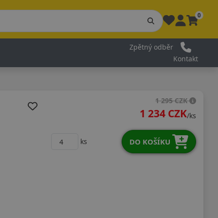
0
Zpětný odběr
Kontakt
1 295 CZK
1 234 CZK
/ks
DO KOŠÍKU
ks