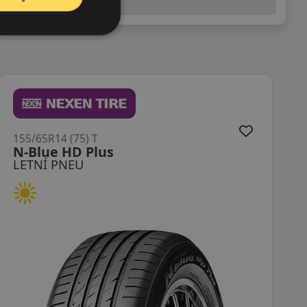
(předchozí) legislativy.
155/65R14 (75) T
T-Trac 2
LETNÍ PNEU