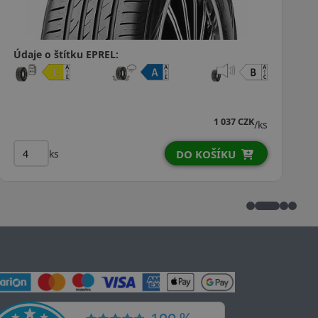
Údaje o štítku EPREL:
1 295 CZK
/ks
ks
DO KOŠÍKU