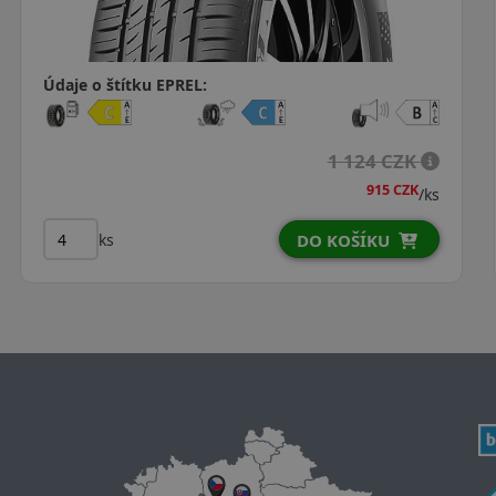
Údaje o štítku EPREL:
1 292 CZK
/ks
ks
DO KOŠÍKU