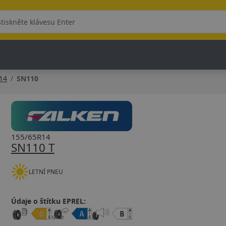
14
SN110
155/65R14
SN110 T
LETNÍ PNEU
Údaje o štítku EPREL: