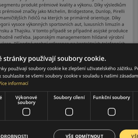
 segmentu produkt prémiové kvality a výkonu. Díky výsledkům
prémiové značky jako Michelin, Bridgestone, Dunlop, Pirelli
ynamičtějších řidičů na kterých se primárně orientuje. Díky
egorii vysoce výkonných sportovních aut, luxusních limuzín a
onsku a Thajsku. V tomto případě se případné asijské produkce
rozhodně netřeba. Japonským managementem hlídané výrobní
váren. Případná osobní reference na kontaktních telefonních
 stránky používají soubory cookie.
ky používají soubory cookie ke zlepšení uživatelského zážitku. 
 souhlasíte se všemi soubory cookie v souladu s našimi zásadam
Více informací
é
Výkonové
Soubory cílení
Funkční soubory
soubory
ODROBNOSTI
VŠE ODMÍTNOUT
VŠ