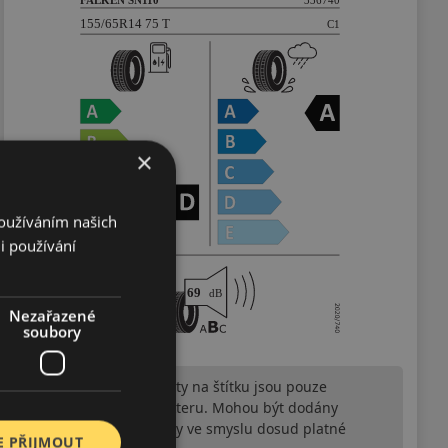
×
Používáním našich
i používání
Nezařazené
soubory
Upozornění! Hodnoty na štítku jsou pouze
informativního charakteru. Mohou být dodány
pneumatiky is EU štítky ve smyslu dosud platné
E PŘIJMOUT