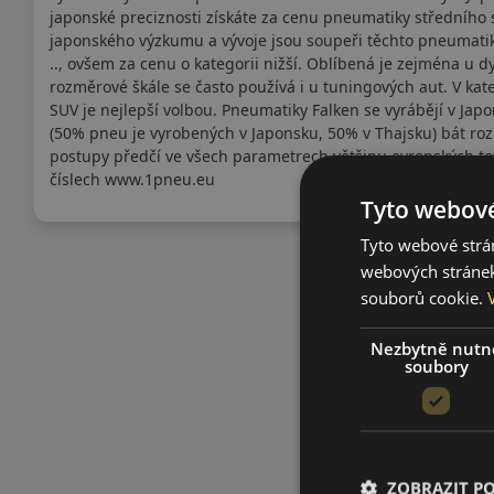
japonské preciznosti získáte za cenu pneumatiky středního
japonského výzkumu a vývoje jsou soupeři těchto pneumatik 
.., ovšem za cenu o kategorii nižší. Oblíbená je zejména u d
rozměrové škále se často používá i u tuningových aut. V kat
SUV je nejlepší volbou. Pneumatiky Falken se vyrábějí v Jap
(50% pneu je vyrobených v Japonsku, 50% v Thajsku) bát 
postupy předčí ve všech parametrech většinu evropských to
číslech www.1pneu.eu
Tyto webové
Tyto webové strán
webových stránek
souborů cookie.
Nezbytně nutn
soubory
ZOBRAZIT P