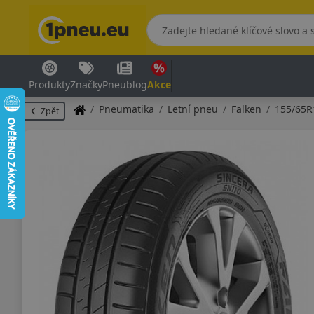
Produkty
Značky
Pneublog
Akce
Pneumatika
Letní pneu
Falken
155/65R
Zpět