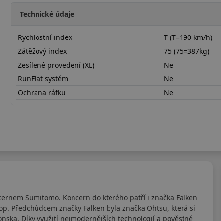
Technické údaje
Rychlostní index
T (T=190 km/h)
Zátěžový index
75 (75=387kg)
Zesílené provedení (XL)
Ne
RunFlat systém
Ne
Ochrana ráfku
Ne
15565R14TSN11
cernem Sumitomo. Koncern do kterého patří i značka Falken
lop. Předchůdcem značky Falken byla značka Ohtsu, která si
nska. Díky využití nejmodernějších technologií a pověstné