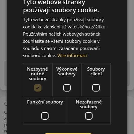
Tyto webové stránky
používají soubory cookie.
Tyto webové stránky používají soubory
cookie ke zlepšení uživatelského zážitku.
Používáním našich webových stránek
souhlasíte se všemi soubory cookie v
souladu s našimi zásadami používání
souborů cookie.
Více informací
Upozornění! Hodnoty na štítku jsou pouze
Nezbytně
Výkonové
Soubory
nutné
soubory
cílení
informativního charakteru. Mohou být dodány pneumatiky
soubory
is EU štítky ve smyslu dosud platné (předchozí) legislativy.
Funkční soubory
Nezařazené
O značce
soubory
Ceat
Značka Ceat je dceřiná společnost koncernu Pirelli. Výrobce
pneumatik Ceat byl založen pánem Bruni Tedeschi v Itálii. V
roce 1958 rozšířila společnost svou činnost i do Indie