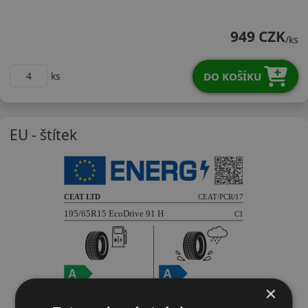
19565R15HEDR
949 CZK
/ks
DO KOŠÍKU
ks
EU - štítek
×