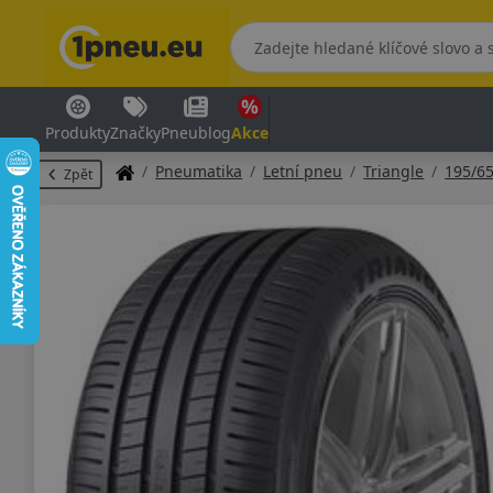
Produkty
Značky
Pneublog
Akce
Pneumatika
Letní pneu
Triangle
195/6
Zpět