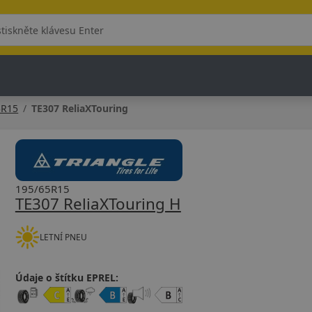
5R15
TE307 ReliaXTouring
195/65R15
TE307 ReliaXTouring H
LETNÍ PNEU
Údaje o štítku EPREL: