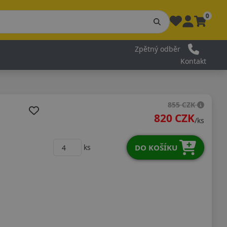
0
Zpětný odběr
Kontakt
855 CZK
820 CZK
/ks
DO KOŠÍKU
ks