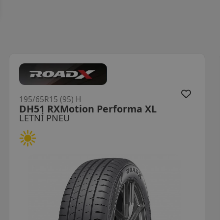
195/65R15 (91) H
LK41 G Fit EQ+
LETNÍ PNEU