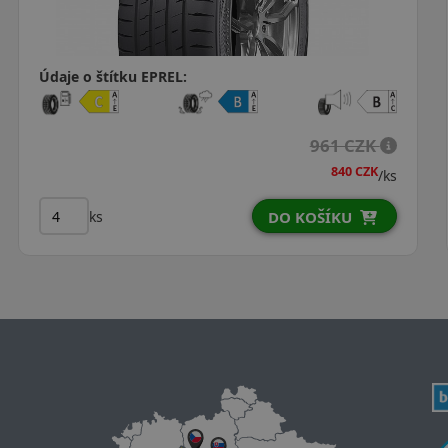
Údaje o štítku EPREL:
1 099 CZK
941 CZK
/ks
ks
DO KOŠÍKU