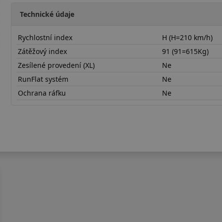
Technické údaje
Rychlostní index
H (H=210 km/h)
Zátěžový index
91 (91=615Kg)
Zesílené provedení (XL)
Ne
RunFlat systém
Ne
Ochrana ráfku
Ne
19565R15HTE307