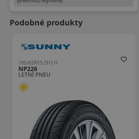
(předchozí) legislativy.
Podobné produkty
195/65R15 (91) H
DH51 RXMotion Performa
LETNÍ PNEU