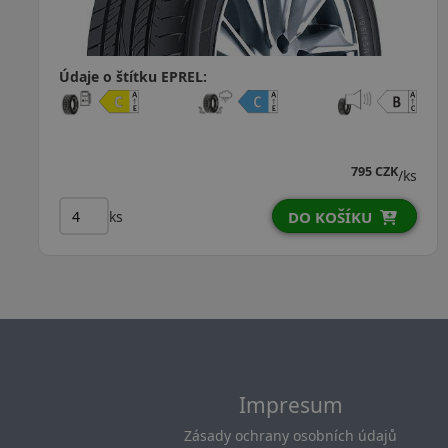
Údaje o štítku EPREL:
K
972 CZK
K
940 CZK
/ks
/ks
ks
DO KOŠÍKU
Impresum
Zásady ochrany osobních údajů