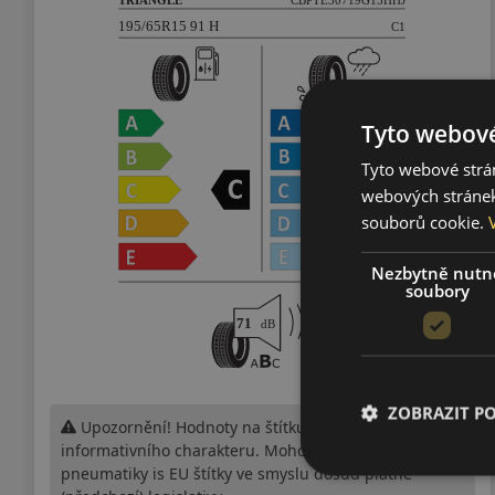
Tyto webové
Tyto webové strán
webových stránek
souborů cookie.
Nezbytně nutn
soubory
ZOBRAZIT P
Upozornění! Hodnoty na štítku jsou pouze
informativního charakteru. Mohou být dodány
pneumatiky is EU štítky ve smyslu dosud platné