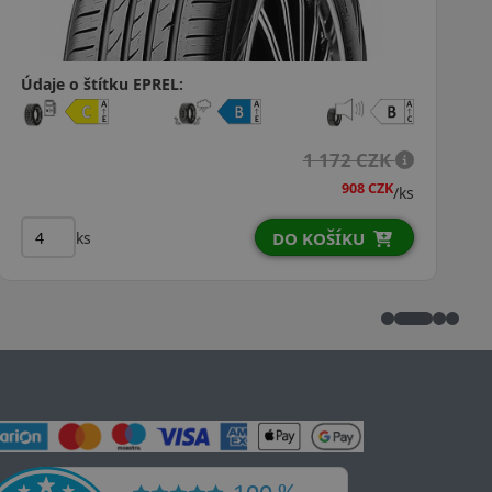
Údaje o štítku EPREL:
946 CZK
/ks
ks
DO KOŠÍKU