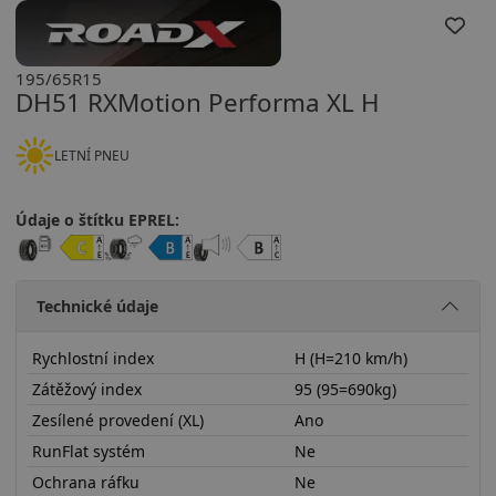
195/65R15
DH51 RXMotion Performa XL H
LETNÍ PNEU
Údaje o štítku EPREL:
Technické údaje
Rychlostní index
H (H=210 km/h)
Zátěžový index
95 (95=690kg)
Zesílené provedení (XL)
Ano
RunFlat systém
Ne
Ochrana ráfku
Ne