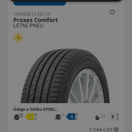
195/65R15 (91) H
19
Proxes Comfort
H
LETNÍ PNEU
L
Údaje o štítku EPREL:
Úd
1 244 CZK