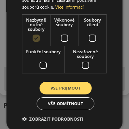
souborů cookie.
Více informací
Nezbytně
Výkonové
Soubory
nutné
soubory
cílení
soubory
Funkční soubory
Nezařazené
soubory
Upozornění! Hodnoty na štítku jsou pouze
informativního charakteru. Mohou být dodány pneumatiky
is EU štítky ve smyslu dosud platné (předchozí) legislativy.
VŠE PŘIJMOUT
Podobné produkty
VŠE ODMÍTNOUT
ZOBRAZIT PODROBNOSTI