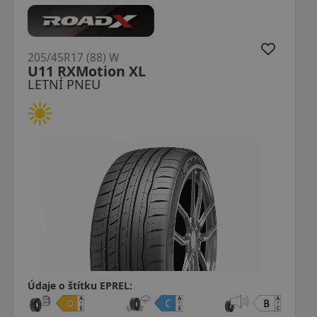
205/45R17 (88) W
ZE310EC XL MFS
LETNÍ PNEU
Údaje o štítku EPREL: