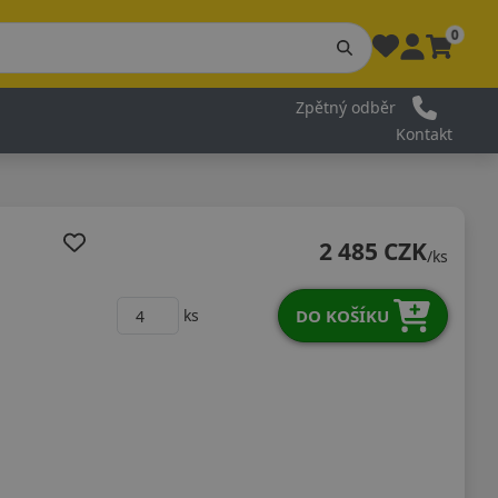
0
Zpětný odběr
Kontakt
2 485 CZK
/ks
DO KOŠÍKU
ks