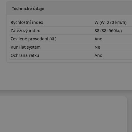
Technické údaje
Rychlostní index
W (W=270 km/h)
Zátěžový index
88 (88=560kg)
Zesílené provedení (XL)
Ano
RunFlat systém
Ne
Ochrana ráfku
Ano
20545R17WBRTGX