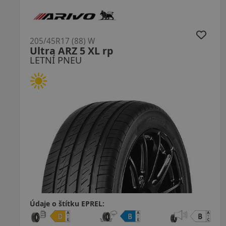
205/45R17 (88) W
R888R Proxes XL 2G DOT22
LETNÍ PNEU
Údaje o štítku EPREL: