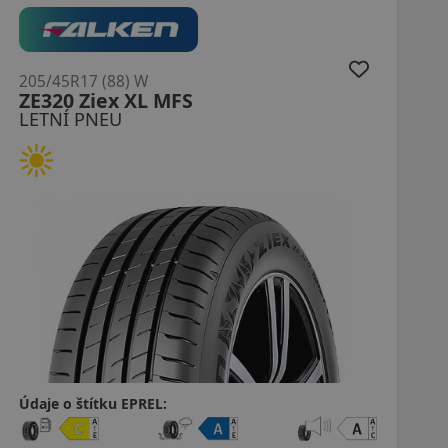
205/45R17 (88) W
NS-2R XL (180)
LETNÍ PNEU
Údaje o štítku EPREL: