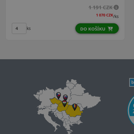
2 247 CZK
/ks
ks
DO KOŠÍKU