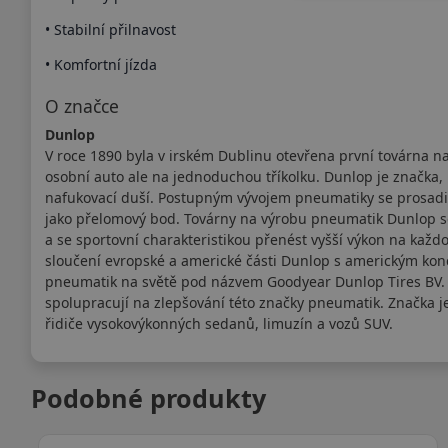
• Stabilní přilnavost
• Komfortní jízda
O značce
Dunlop
V roce 1890 byla v irském Dublinu otevřena první továrna n
osobní auto ale na jednoduchou tříkolku. Dunlop je značka, k
nafukovací duší. Postupným vývojem pneumatiky se prosadila
jako přelomový bod. Továrny na výrobu pneumatik Dunlop se
a se sportovní charakteristikou přenést vyšší výkon na kaž
sloučení evropské a americké části Dunlop s americkým kon
pneumatik na světě pod názvem Goodyear Dunlop Tires BV. V
spolupracují na zlepšování této značky pneumatik. Značka 
řidiče vysokovýkonných sedanů, limuzín a vozů SUV.
Podobné produkty