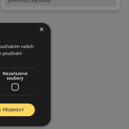
(předchozí) legislativy.
×
Používáním našich
i používání
Nezařazené
soubory
E PŘIJMOUT