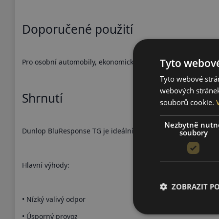
Doporučené použití
Tyto webové
Pro osobní automobily, ekonomický letní provoz.
Tyto webové strán
webových stránek
Shrnutí
souborů cookie.
Nezbytně nutn
Dunlop BluResponse TG je ideální volbou pro každodenní ú
soubory
Hlavní výhody:
ZOBRAZIT P
• Nízký valivý odpor
• Úsporný provoz