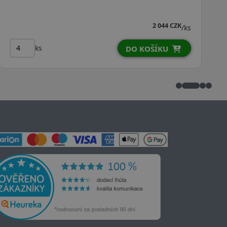
2 638 CZK
/ks
ks
DO KOŠÍKU