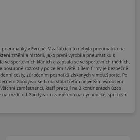
a pneumatiky v Evropě. V začátcích to nebyla pneumatika na
terá změnila historii. Jako první vyrobila pneumatiku s
 ve sportovních kláních a zapsala se ve sportovních médiích,
 postupně rozrostly po celém světě. Cílem firmy je bezpečně
dodenní cesty, zúročením poznatků získaných v motošporte. Po
cernem Goodyear se firma stala třetím největším výrobcem
šichni zaměstnanci, kteří pracují na 3 kontinentech úzce
je na rozdíl od Goodyear-u zaměřená na dynamické, sportovní