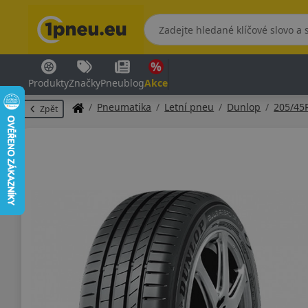
Produkty
Značky
Pneublog
Akce
Pneumatika
Letní pneu
Dunlop
205/45
Zpět