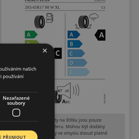
×
Používáním našich
i používání
Nezařazené
soubory
Upozornění! Hodnoty na štítku jsou pouze
informativního charakteru. Mohou být dodány
pneumatiky is EU štítky ve smyslu dosud platné
E PŘIJMOUT