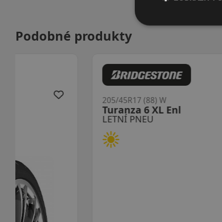
Podobné produkty
205/45R17 (88) W
Turanza 6 XL Enl
LETNÍ PNEU