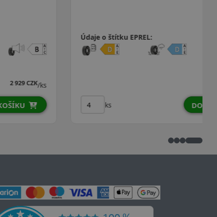
Údaje o štítku EPREL:
3 866 CZK
3 805 CZK
/ks
ks
DO KOŠÍKU