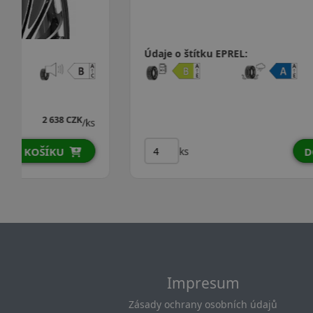
Údaje o štítku EPREL:
2 879 CZK
/ks
ks
DO KOŠÍKU
Impresum
Zásady ochrany osobních údajů