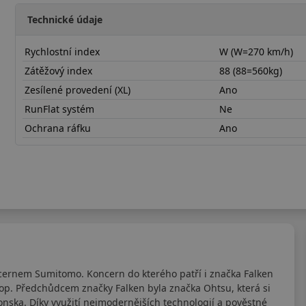
Technické údaje
Rychlostní index
W (W=270 km/h)
Zátěžový index
88 (88=560kg)
Zesílené provedení (XL)
Ano
RunFlat systém
Ne
Ochrana ráfku
Ano
20545R17WZE320X
cernem Sumitomo. Koncern do kterého patří i značka Falken
lop. Předchůdcem značky Falken byla značka Ohtsu, která si
nska. Díky využití nejmodernějších technologií a pověstné