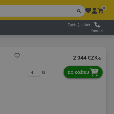
0
Zpětný odběr
Kontakt
2 044 CZK
/ks
DO KOŠÍKU
ks