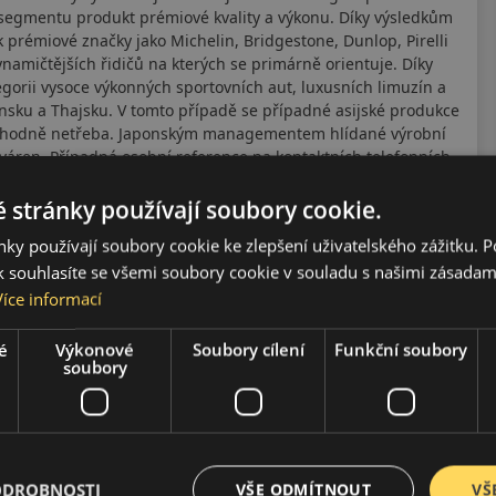
 segmentu produkt prémiové kvality a výkonu. Díky výsledkům
prémiové značky jako Michelin, Bridgestone, Dunlop, Pirelli
ynamičtějších řidičů na kterých se primárně orientuje. Díky
egorii vysoce výkonných sportovních aut, luxusních limuzín a
onsku a Thajsku. V tomto případě se případné asijské produkce
rozhodně netřeba. Japonským managementem hlídané výrobní
váren. Případná osobní reference na kontaktních telefonních
 stránky používají soubory cookie.
ky používají soubory cookie ke zlepšení uživatelského zážitku. 
 souhlasíte se všemi soubory cookie v souladu s našimi zásadam
Více informací
é
Výkonové
Soubory cílení
Funkční soubory
soubory
ODROBNOSTI
VŠE ODMÍTNOUT
VŠ