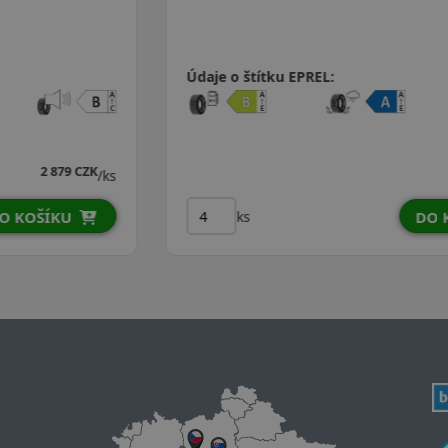
Údaje o štítku EPREL:
2 929 CZK
/ks
ks
DO KOŠÍKU