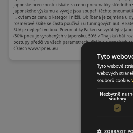
japonské preciznosti získáte za cenu pneumatiky středního
japonského výzkumu a vývoje jsou soupeři těchto pneumatik 
.., ovšem za cenu o kategorii nižší. Oblíbená je zejména u d
rozměrové škále se často používá i u tuningových aut. V kat
SUV je nejlepší volbou. Pneumatiky Falken se vyrábějí v Jap
(50% pneu je vyrobených v Japonsku, 50% v Thajsku) bát 
postupy předčí ve všech parametrech většinu evropských to
číslech www.1pneu.eu
Tyto webové
Tyto webové strán
webových stránek
souborů cookie.
Nezbytně nutn
soubory
ZOBRAZIT P