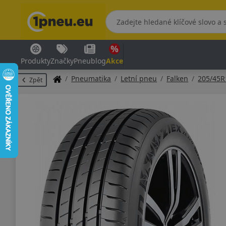
Produkty
Značky
Pneublog
Akce
Pneumatika
Letní pneu
Falken
205/45R
Zpět