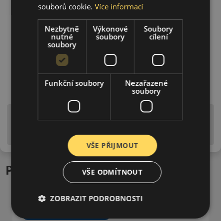
souborů cookie.
Více informací
Nezbytně
Výkonové
Soubory
nutné
soubory
cílení
soubory
Funkční soubory
Nezařazené
soubory
Upozornění! Hodnoty na štítku jsou pouze
informativního charakteru. Mohou být dodány pneumatiky
is EU štítky ve smyslu dosud platné (předchozí) legislativy.
VŠE PŘIJMOUT
Podobné produkty
VŠE ODMÍTNOUT
ZOBRAZIT PODROBNOSTI