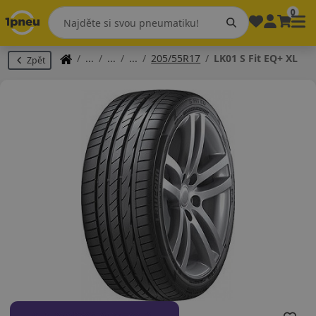
0
205/55R17
LK01 S Fit EQ+ XL
Zpět