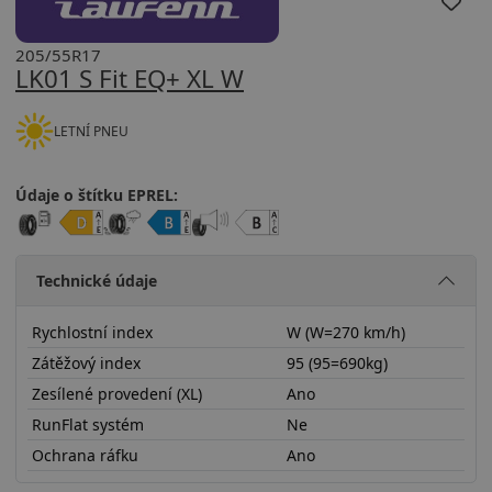
205/55R17
LK01 S Fit EQ+ XL W
LETNÍ PNEU
Údaje o štítku EPREL:
Technické údaje
Rychlostní index
W (W=270 km/h)
Zátěžový index
95 (95=690kg)
Zesílené provedení (XL)
Ano
RunFlat systém
Ne
Ochrana ráfku
Ano