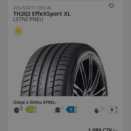
205/55R17 (95) W
TH202 EffeXSport XL
LETNÍ PNEU
Údaje o štítku EPREL:
1 089 CZK