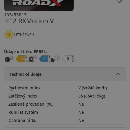
195/55R15
H12 RXMotion V
LETNÍ PNEU
Údaje o štítku EPREL:
Technické údaje
Rychlostní index
V (V=240 km/h)
Zátěžový index
85 (85=515kg)
Zesílené provedení (XL)
Ne
RunFlat systém
Ne
Ochrana ráfku
Ne