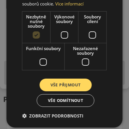
souborů cookie.
Více informací
Nezbytně
Výkonové
Soubory
nutné
soubory
cílení
soubory
Funkční soubory
Nezařazené
soubory
Upozornění! Hodnoty na štítku jsou pouze
informativního charakteru. Mohou být dodány pneumatiky
is EU štítky ve smyslu dosud platné (předchozí) legislativy.
VŠE PŘIJMOUT
Podobné produkty
VŠE ODMÍTNOUT
ZOBRAZIT PODROBNOSTI