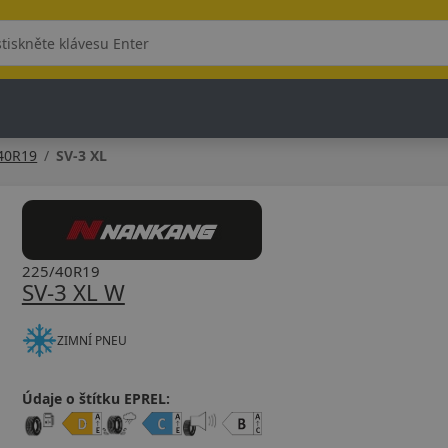
40R19
SV-3 XL
225/40R19
SV-3 XL W
ZIMNÍ PNEU
Údaje o štítku EPREL: