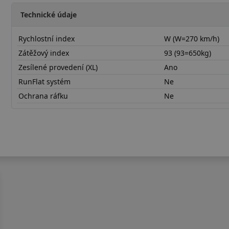
Technické údaje
Rychlostní index
W (W=270 km/h)
Zátěžový index
93 (93=650kg)
Zesílené provedení (XL)
Ano
RunFlat systém
Ne
Ochrana ráfku
Ne
22540R19WSV3X