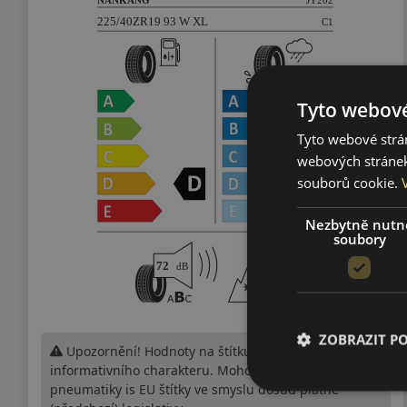
Tyto webové
Tyto webové strán
webových stránek
souborů cookie.
Nezbytně nutn
soubory
ZOBRAZIT P
Upozornění! Hodnoty na štítku jsou pouze
informativního charakteru. Mohou být dodány
pneumatiky is EU štítky ve smyslu dosud platné