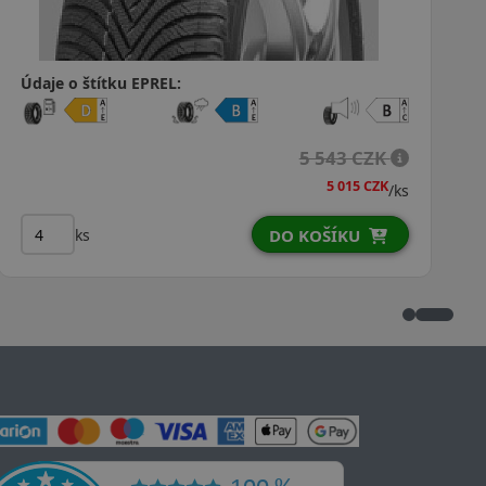
Údaje o štítku EPREL:
4 288 CZK
3 669 CZK
ks
/ks
ks
DO KOŠÍKU