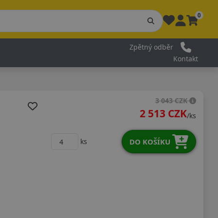
0
Zpětný odběr
Kontakt
3 043 CZK
2 513 CZK
/ks
DO KOŠÍKU
ks