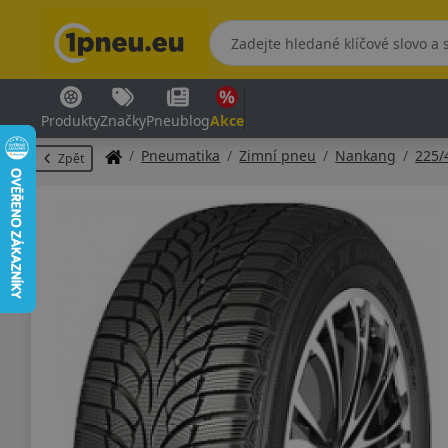
Produkty
Značky
Pneublog
Akce
Pneumatika
Zimní pneu
Nankang
225/
Zpět