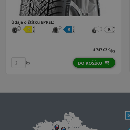
Údaje o štítku EPREL:
ZK
ZK
3 649 CZK
/ks
/
ks
DO KOŠÍKU