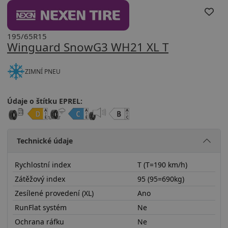
195/65R15
Winguard SnowG3 WH21 XL T
ZIMNÍ PNEU
Údaje o štítku EPREL:
Technické údaje
Rychlostní index
T (T=190 km/h)
Zátěžový index
95 (95=690kg)
Zesílené provedení (XL)
Ano
RunFlat systém
Ne
Ochrana ráfku
Ne