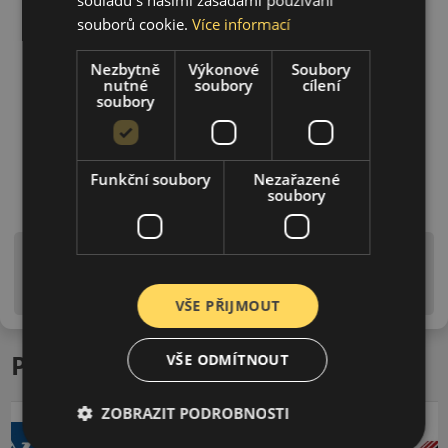
souborů cookie.
Více informací
Nezbytně
Výkonové
Soubory
nutné
soubory
cílení
soubory
Funkční soubory
Nezařazené
soubory
Upozornění! Hodnoty na štítku jsou pouze
informativního charakteru. Mohou být dodány pneumatiky
is EU štítky ve smyslu dosud platné (předchozí) legislativy.
VŠE PŘIJMOUT
Podobné produkty
VŠE ODMÍTNOUT
ZOBRAZIT PODROBNOSTI