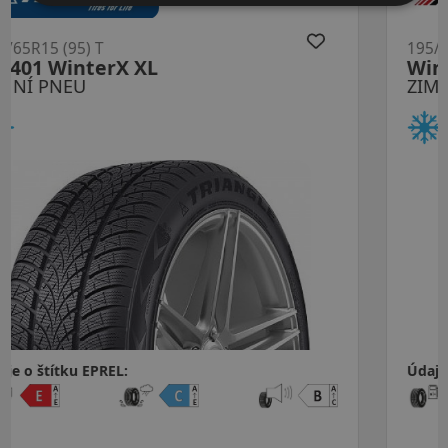
195/65R15 (95) T
Winmaster ProX ARW 3 XL
ZIMNÍ PNEU
Údaje o štítku EPREL:
1 330 CZK