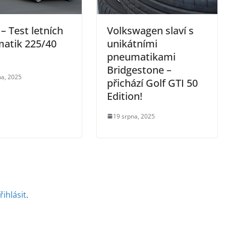
– Test letních
Volkswagen slaví s
atik 225/40
unikátními
pneumatikami
Bridgestone –
na, 2025
přichází Golf GTI 50
Edition!
19 srpna, 2025
řihlásit
.