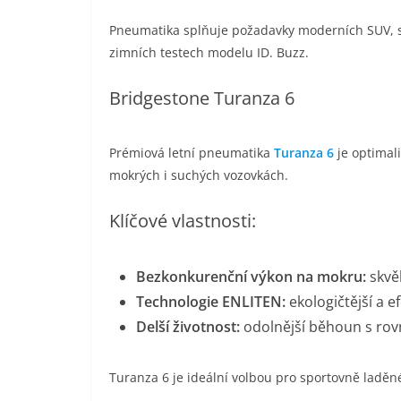
​Pneumatika splňuje požadavky moderních SUV, s
zimních testech modelu ID. Buzz.
​Bridgestone Turanza 6
​Prémiová letní pneumatika
Turanza 6
je optimal
mokrých i suchých vozovkách.
​Klíčové vlastnosti:
​Bezkonkurenční výkon na mokru:
skvěl
Technologie ENLITEN:
ekologičtější a e
Delší životnost:
odolnější běhoun s r
​Turanza 6 je ideální volbou pro sportovně laděné ř