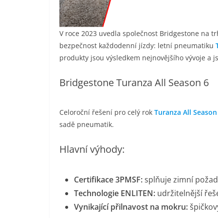
V roce 2023 uvedla společnost Bridgestone na tr
bezpečnost každodenní jízdy: letní pneumatiku
produkty jsou výsledkem nejnovějšího vývoje a 
​Bridgestone Turanza All Season 6
​Celoroční řešení pro celý rok
Turanza All Season
sadě pneumatik.
​Hlavní výhody:
​Certifikace 3PMSF:
splňuje zimní požada
Technologie ENLITEN:
udržitelnější ře
Vynikající přilnavost na mokru:
špičkový