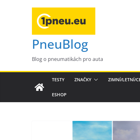
Přeskočit
na
obsah
PneuBlog
Blog o pneumatikách pro auta
TESTY
ZNAČKY
ZIMNÍ/LETNÍ/
ESHOP