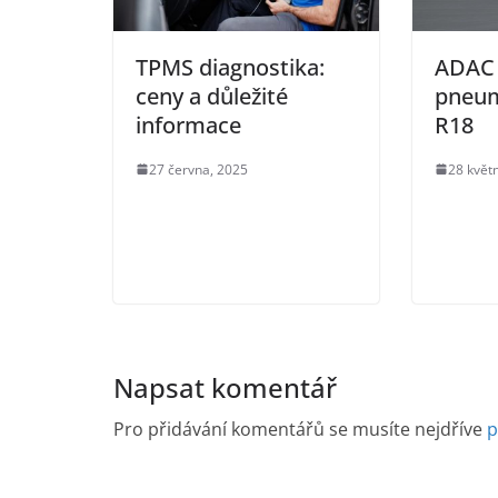
TPMS diagnostika:
ADAC 
ceny a důležité
pneum
informace
R18
27 června, 2025
28 květ
Napsat komentář
Pro přidávání komentářů se musíte nejdříve
p