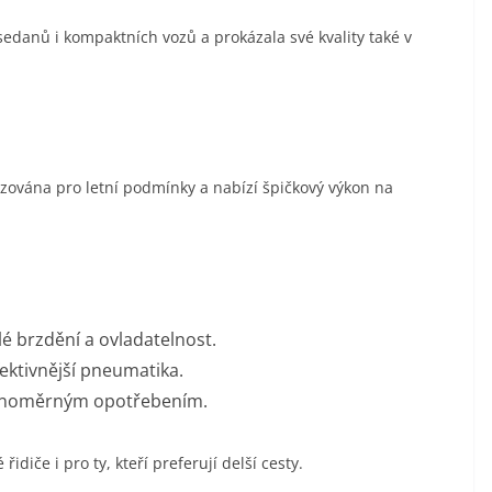
edanů i kompaktních vozů a prokázala své kvality také v
izována pro letní podmínky a nabízí špičkový výkon na
é brzdění a ovladatelnost.
fektivnější pneumatika.
ovnoměrným opotřebením.
idiče i pro ty, kteří preferují delší cesty.