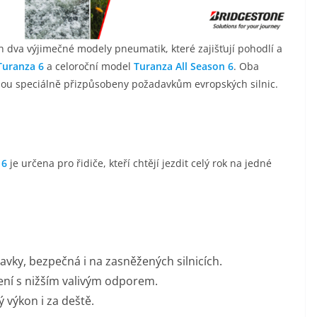
h dva výjimečné modely pneumatik, které zajišťují pohodlí a
Turanza 6
a celoroční model
Turanza All Season 6
. Oba
jsou speciálně přizpůsobeny požadavkům evropských silnic.
 6
je určena pro řidiče, kteří chtějí jezdit celý rok na jedné
vky, bezpečná i na zasněžených silnicích.
šení s nižším valivým odporem.
 výkon i za deště.