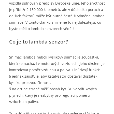
vozidla splňovaly předpisy Evropské unie. Jeho životnost
je přibližně 150 000 kilometrů, ale v důsledku poruch a
dalších faktorů může být nutná častější výměna lambda
snímače. V tomto článku shrneme to nejdůležitější, co
byste měli o lambda senzorech vědět!
Co je to lambda senzor?
Snímač lambda neboli kyslíkový snímač je součástka,
která se nachází v motorových vozidlech. Jeho úkolem je
kontrolovat poměr vzduchu a paliva. Plní dvojí funkci:
§ jednak zajišťuje, aby katalyzátor dostával dostatek
kyslíku pro svou činnost,
§ na druhé straně měří obsah kyslíku ve výfukových
plynech, který je nezbytný pro regulaci poměru
vzduchu a paliva.
Tuto důležitou součástku vyvinula společnost Volvo v