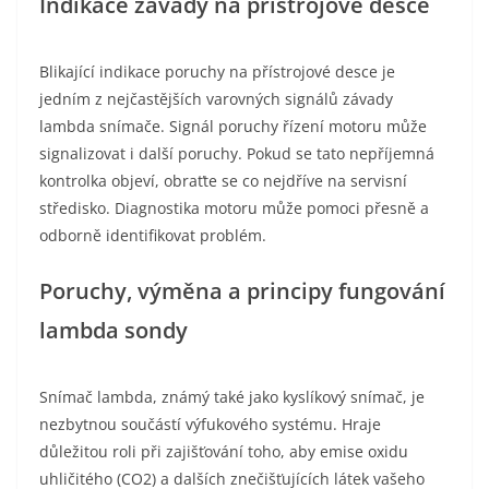
Indikace závady na přístrojové desce
Blikající indikace poruchy na přístrojové desce je
jedním z nejčastějších varovných signálů závady
lambda snímače. Signál poruchy řízení motoru může
signalizovat i další poruchy. Pokud se tato nepříjemná
kontrolka objeví, obraťte se co nejdříve na servisní
středisko. Diagnostika motoru může pomoci přesně a
odborně identifikovat problém.
Poruchy, výměna a principy fungování
lambda sondy
Snímač lambda, známý také jako kyslíkový snímač, je
nezbytnou součástí výfukového systému. Hraje
důležitou roli při zajišťování toho, aby emise oxidu
uhličitého (CO2) a dalších znečišťujících látek vašeho