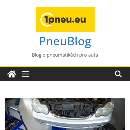
Přeskočit
na
obsah
PneuBlog
Blog o pneumatikách pro auta