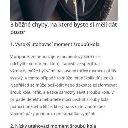
3 běžné chyby, na které byste si měli dát
pozor
1. Vysoký utahovací moment šroubů kola
V případě, že nepoužijete momentový klíč či se
odchýlíte od norem, které stanovil ve specifikaci
výrobce, může být vámi nastavený točivý moment příliš
vysoký. V tomto případě to může mít několik důsledků.
Například se může poškodit nebo dokonce zdeformovat
šroub kola, rafik, ale také samotný závit šroubu kola. V
případě defektu nebudete moci uvolnit šrouby kola
pomocí běžného klíče, který naleznete v autě (bez
vhodné páky pohonu) a pneumatiku vyměnit.
2. Nízký utahovací moment šroubů kola