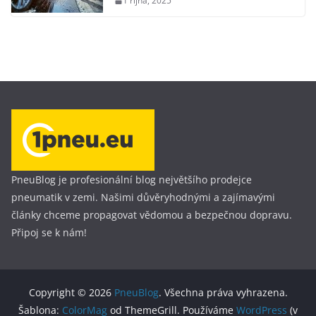
1 října, 2025
PneuBlog je profesionální blog největšího prodejce
pneumatik v zemi. Našimi důvěryhodnými a zajímavými
články chceme propagovat vědomou a bezpečnou dopravu.
Připoj se k nám!
Copyright © 2026
PneuBlog
. Všechna práva vyhrazena.
Šablona:
ColorMag
od ThemeGrill. Používáme
WordPress
(v