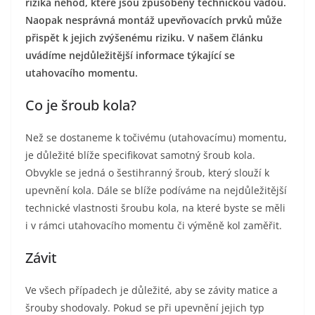
rizika nehod, které jsou způsobeny technickou vadou.
Naopak nesprávná montáž upevňovacích prvků může
přispět k jejich zvýšenému riziku. V našem článku
uvádíme nejdůležitější informace týkající se
utahovacího momentu.
Co je šroub kola?
Než se dostaneme k točivému (utahovacímu) momentu,
je důležité blíže specifikovat samotný šroub kola.
Obvykle se jedná o šestihranný šroub, který slouží k
upevnění kola. Dále se blíže podíváme na nejdůležitější
technické vlastnosti šroubu kola, na které byste se měli
i v rámci utahovacího momentu či výměně kol zaměřit.
Závit
Ve všech případech je důležité, aby se závity matice a
šrouby shodovaly. Pokud se při upevnění jejich typ