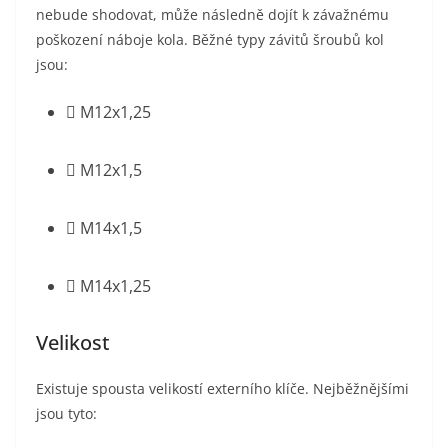
nebude shodovat, může následně dojít k závažnému
poškození náboje kola. Běžné typy závitů šroubů kol
jsou:
 M12x1,25
 M12x1,5
 M14x1,5
 M14x1,25
Velikost
Existuje spousta velikostí externího klíče. Nejběžnějšími
jsou tyto: