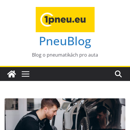
Přeskočit
na
obsah
PneuBlog
Blog o pneumatikách pro auta