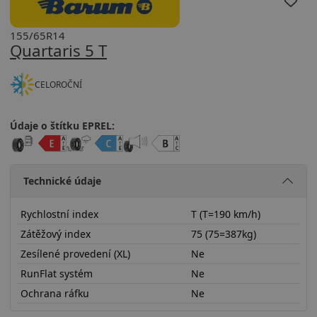
155/65R14
Quartaris 5 T
CELOROČNÍ
Údaje o štítku EPREL:
Technické údaje
Rychlostní index
T (T=190 km/h)
Zátěžový index
75 (75=387kg)
Zesílené provedení (XL)
Ne
RunFlat systém
Ne
Ochrana ráfku
Ne