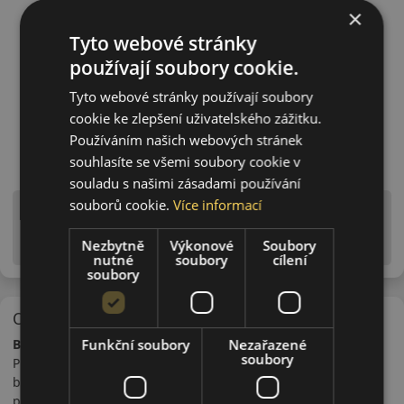
×
Tyto webové stránky
používají soubory cookie.
Tyto webové stránky používají soubory
cookie ke zlepšení uživatelského zážitku.
Používáním našich webových stránek
souhlasíte se všemi soubory cookie v
souladu s našimi zásadami používání
souborů cookie.
Více informací
Upozornění! Hodnoty na štítku jsou pouze
informativního charakteru. Mohou být dodány pneumatiky
Nezbytně
Výkonové
Soubory
is EU štítky ve smyslu dosud platné (předchozí) legislativy.
nutné
soubory
cílení
soubory
O značce
Funkční soubory
Nezařazené
Barum
soubory
První fabrika na výrobu pneumatik v bývalém Československu
byla postavena v Otrokovicích v roce 1924. S výrobou
pneumatik pro osobní auta se začalo v roce 1934. V