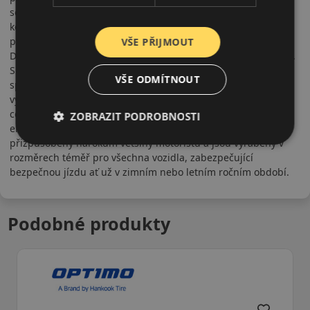
současnosti patří značka Barum a také výrobní fabrika pod
koncern Continental. Po převzetí fabriky se začalo s její
přestavbou podle zkušeností německé mateřské společnosti.
VŠE PŘIJMOUT
Dnes je jedním z jejích nejmodernějších produkčních závodů.
Složení směsi pneumatiky a dezén jsou navrhovány ve
VŠE ODMÍTNOUT
spolupráci s firmou Continental, což je zárukou kvality
výsledného produktu. Vedle tohoto jsou pneumatiky Barum
cenově srovnatelné s konkurenčními pneumatikami v
ZOBRAZIT PODROBNOSTI
ekonomickém segmentu. Pneumatiky Barum jsou
přizpůsobeny nárokům většiny motoristů a jsou vyráběny v
rozměrech téměř pro všechna vozidla, zabezpečující
bezpečnou jízdu ať už v zimním nebo letním ročním období.
Podobné produkty