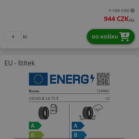
15565R14TQRT5
1 158 CZK
944 CZK
/ks
DO KOŠÍKU
ks
EU - štítek