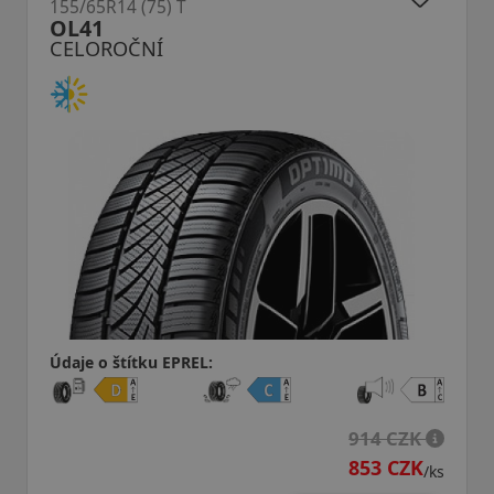
155/65R14 (75) T
HA32 Solus4S
CELOROČNÍ
Údaje o štítku EPREL:
914 CZK
853 CZK
/ks