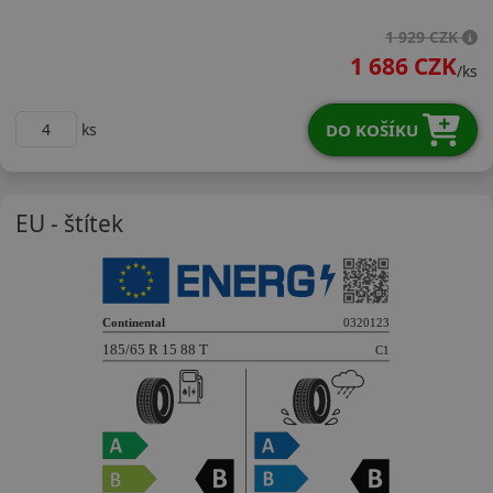
18565R15TASC2
1 929 CZK
1 686 CZK
/ks
DO KOŠÍKU
ks
EU - štítek