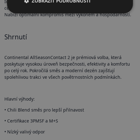
ZOBRAZIT PODROBNOSTI
Ideální pro osobní vozy a SUV, zejména pro řidiče, kteří chtějí
celoroční bezpečí bez nutnosti sezónní výměny pneumatik.
Nabízí optimální kompromis mezi výkonem a hospodárností.
Shrnutí
Continental AllSeasonContact 2 je prémiová volba, která
poskytuje vysokou úroveň bezpečnosti, efektivity a komfortu
po celý rok. Pokročilá směs a moderní dezén zajišťují
spolehlivou trakci ve všech povětrnostních podmínkách.
Hlavní výhody:
• Chili Blend směs pro lepší přilnavost
• Certifikace 3PMSF a M+S
• Nízký valivý odpor