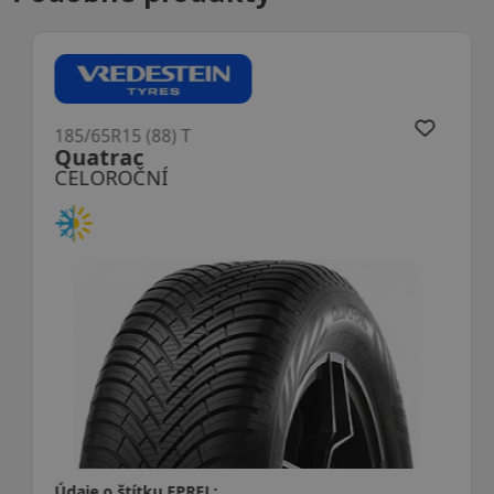
185/65R15 (88) T
Quatrac
CELOROČNÍ
Údaje o štítku EPREL: