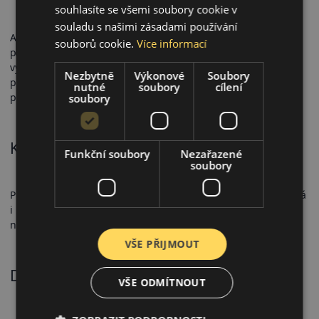
souhlasíte se všemi soubory cookie v
souladu s našimi zásadami používání
AllSeasonContact 2 má označení M+S a 3PMSF, takže je
souborů cookie.
Více informací
plnohodnotnou celoroční pneumatikou. Testy potvrzují
vynikající brzdění na mokru a spolehlivost i v zimních
Nezbytně
Výkonové
Soubory
podmínkách. Nízký valivý odpor přispívá k úspornějšímu
nutné
soubory
cílení
provozu.
soubory
Komfort a hlučnost
Funkční soubory
Nezařazené
soubory
Pneumatika nabízí vyváženou a tichou jízdu, která je příjemná
i na delších trasách. Její hlučnost je mírná a patří mezi
nejkomfortnější ve své třídě.
VŠE PŘIJMOUT
Doporučené použití
VŠE ODMÍTNOUT