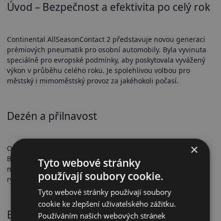
Úvod – Bezpečnost a efektivita po celý rok
Continental AllSeasonContact 2 představuje novou generaci
prémiových pneumatik pro osobní automobily. Byla vyvinuta
speciálně pro evropské podmínky, aby poskytovala vyvážený
výkon v průběhu celého roku. Je spolehlivou volbou pro
městský i mimoměstský provoz za jakéhokoli počasí.
Dezén a přilnavost
×
Optimalizovaný V-tvarovaný dezén a speciální směs Chili
Blend zajišťují krátkou brzdnou dráhu a vynikající přilnavost
Tyto webové stránky
na suchu, mokru i sněhu. Lamely a hluboké drážky pomáhají
používají soubory cookie.
rychle odvádět vodu a sníh, čímž snižují riziko aquaplaningu.
Tyto webové stránky používají soubory
cookie ke zlepšení uživatelského zážitku.
Bezpečnostní vlastnosti
Používáním našich webových stránek