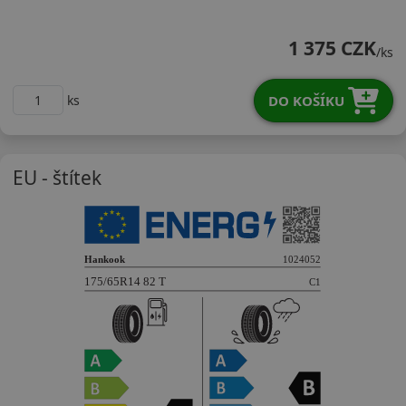
17565R14TH750
1 375 CZK
/ks
DO KOŠÍKU
ks
EU - štítek