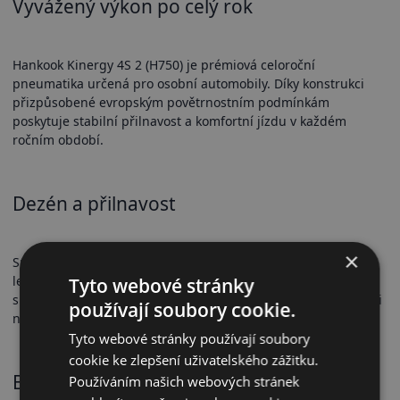
Vyvážený výkon po celý rok
Hankook Kinergy 4S 2 (H750) je prémiová celoroční
pneumatika určená pro osobní automobily. Díky konstrukci
přizpůsobené evropským povětrnostním podmínkám
poskytuje stabilní přilnavost a komfortní jízdu v každém
ročním období.
Dezén a přilnavost
×
Směrový V-tvarovaný dezén a vysoká hustota lamel zajišťují
lepší odvod vody i přilnavost na sněhu. Speciální směs se
Tyto webové stránky
silikou přispívá ke kratší brzdné dráze a spolehlivé přilnavosti
používají soubory cookie.
na mokru.
Tyto webové stránky používají soubory
cookie ke zlepšení uživatelského zážitku.
Bezpečnostní vlastnosti
Používáním našich webových stránek