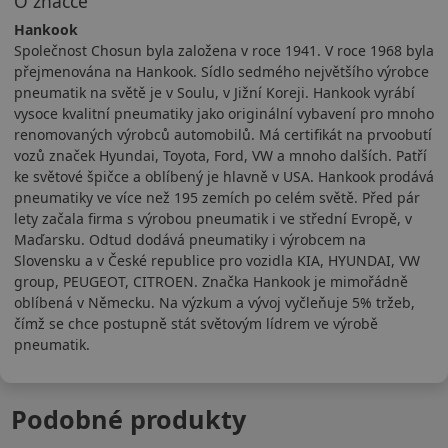
O značce
Hankook
Společnost Chosun byla založena v roce 1941. V roce 1968 byla
přejmenována na Hankook. Sídlo sedmého největšího výrobce
pneumatik na světě je v Soulu, v Jižní Koreji. Hankook vyrábí
vysoce kvalitní pneumatiky jako originální vybavení pro mnoho
renomovaných výrobců automobilů. Má certifikát na prvoobutí
vozů značek Hyundai, Toyota, Ford, VW a mnoho dalších. Patří
ke světové špičce a oblíbený je hlavně v USA. Hankook prodává
pneumatiky ve více než 195 zemích po celém světě. Před pár
lety začala firma s výrobou pneumatik i ve střední Evropě, v
Maďarsku. Odtud dodává pneumatiky i výrobcem na
Slovensku a v České republice pro vozidla KIA, HYUNDAI, VW
group, PEUGEOT, CITROEN. Značka Hankook je mimořádně
oblíbená v Německu. Na výzkum a vývoj vyčleňuje 5% tržeb,
čímž se chce postupně stát světovým lídrem ve výrobě
pneumatik.
Podobné produkty