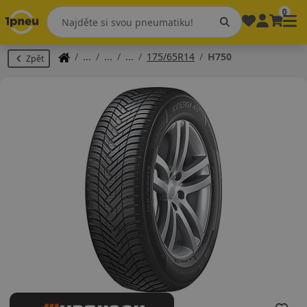
0
175/65R14
H750
Zpět