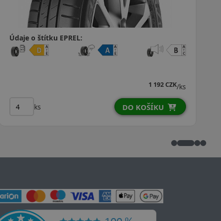
Údaje o štítku EPREL:
1 295 CZK
/ks
ks
DO KOŠÍKU