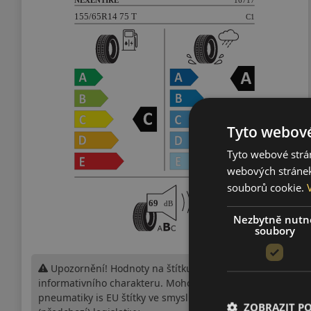
Tyto webové
Tyto webové strán
webových stránek
souborů cookie.
Nezbytně nutn
soubory
Upozornění! Hodnoty na štítku jsou pouze
informativního charakteru. Mohou být dodány
pneumatiky is EU štítky ve smyslu dosud platné
ZOBRAZIT P