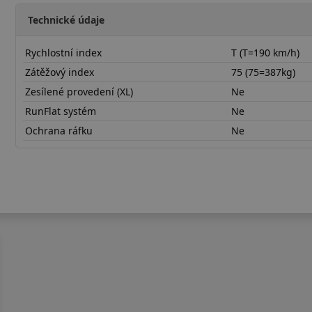
Technické údaje
Rychlostní index
T (T=190 km/h)
Zátěžový index
75 (75=387kg)
Zesílené provedení (XL)
Ne
RunFlat systém
Ne
Ochrana ráfku
Ne
15565R14THDP