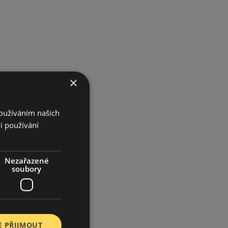
×
Používáním našich
i používání
Nezařazené
soubory
E PŘIJMOUT