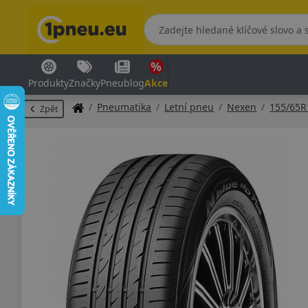
Produkty
Značky
Pneublog
Akce
Pneumatika
Letní pneu
Nexen
155/65R
Zpět