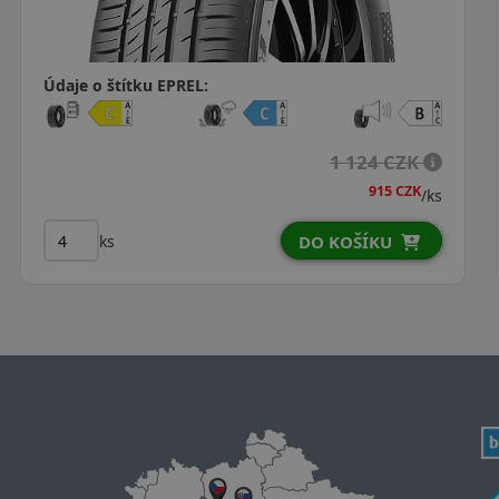
Údaje o štítku EPREL:
1 292 CZK
/ks
ks
DO KOŠÍKU