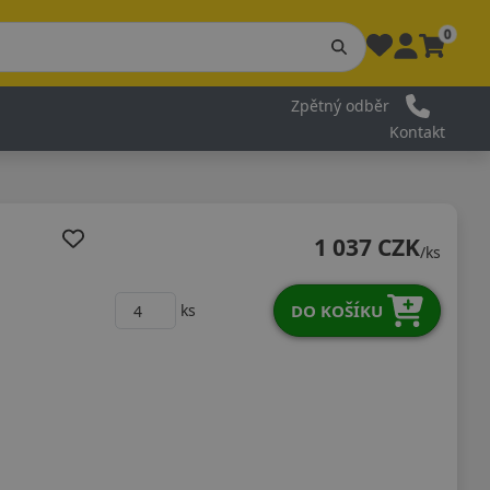
0
Zpětný odběr
Kontakt
1 037 CZK
/ks
DO KOŠÍKU
ks