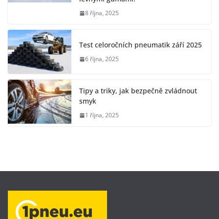
8 října, 2025
Test celoročních pneumatik září 2025
6 října, 2025
Tipy a triky, jak bezpečně zvládnout
smyk
1 října, 2025