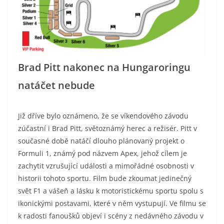
Brad Pitt nakonec na Hungaroringu
natáčet nebude
Již dříve bylo oznámeno, že se víkendového závodu
zúčastní i Brad Pitt, světoznámý herec a režisér. Pitt v
současné době natáčí dlouho plánovaný projekt o
Formuli 1, známý pod názvem Apex, jehož cílem je
zachytit vzrušující události a mimořádné osobnosti v
historii tohoto sportu. Film bude zkoumat jedinečný
svět F1 a vášeň a lásku k motoristickému sportu spolu s
ikonickými postavami, které v něm vystupují. Ve filmu se
k radosti fanoušků objeví i scény z nedávného závodu v