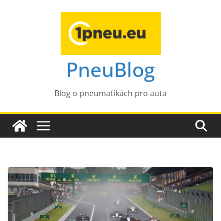
Přeskočit
na
obsah
PneuBlog
Blog o pneumatikách pro auta