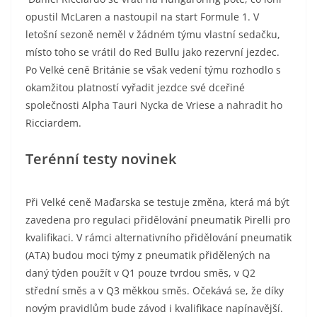
opustil McLaren a nastoupil na start Formule 1. V
letošní sezoně neměl v žádném týmu vlastní sedačku,
místo toho se vrátil do Red Bullu jako rezervní jezdec.
Po Velké ceně Británie se však vedení týmu rozhodlo s
okamžitou platností vyřadit jezdce své dceřiné
společnosti Alpha Tauri Nycka de Vriese a nahradit ho
Ricciardem.
Terénní testy novinek
Při Velké ceně Maďarska se testuje změna, která má být
zavedena pro regulaci přidělování pneumatik Pirelli pro
kvalifikaci. V rámci alternativního přidělování pneumatik
(ATA) budou moci týmy z pneumatik přidělených na
daný týden použít v Q1 pouze tvrdou směs, v Q2
střední směs a v Q3 měkkou směs. Očekává se, že díky
novým pravidlům bude závod i kvalifikace napínavější.