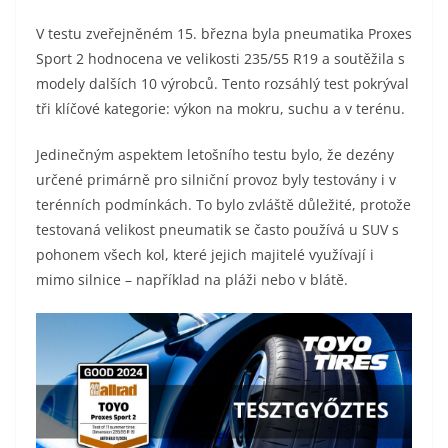
​V testu zveřejněném 15. března byla pneumatika Proxes
Sport 2 hodnocena ve velikosti 235/55 R19 a soutěžila s
modely dalších 10 výrobců. Tento rozsáhlý test pokrýval
tři klíčové kategorie: výkon na mokru, suchu a v terénu.
​Jedinečným aspektem letošního testu bylo, že dezény
určené primárně pro silniční provoz byly testovány i v
terénních podmínkách. To bylo zvláště důležité, protože
testovaná velikost pneumatik se často používá u SUV s
pohonem všech kol, které jejich majitelé využívají i
mimo silnice – například na pláži nebo v blátě.