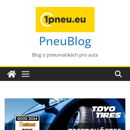
Přeskočit
na
obsah
PneuBlog
Blog o pneumatikách pro auta