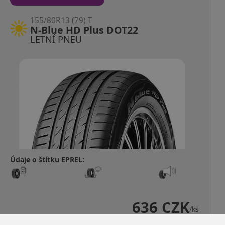
155/80R13 (79) T
N-Blue HD Plus DOT22
LETNÍ PNEU
Údaje o štítku EPREL:
636 CZK
/ks