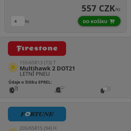
557 CZK
/ks
ks
DO KOŠÍKU
155/65R13 (73) T
Multihawk 2 DOT21
LETNÍ PNEU
Údaje o štítku EPREL:
205/65R15 (94) H