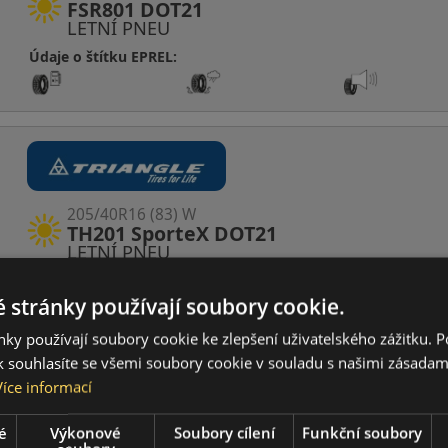
FSR801 DOT21
LETNÍ PNEU
Údaje o štítku EPREL:
205/40R16 (83) W
TH201 SporteX DOT21
LETNÍ PNEU
Údaje o štítku EPREL:
 stránky používají soubory cookie.
ky používají soubory cookie ke zlepšení uživatelského zážitku. 
 souhlasíte se všemi soubory cookie v souladu s našimi zásadam
Více informací
é
Výkonové
Soubory cílení
Funkční soubory
175/65R13 (80) T