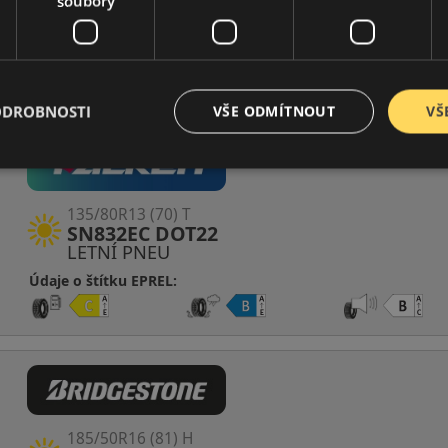
soubory
Fourtech DOT21
CELOROČNÍ
Údaje o štítku EPREL:
ODROBNOSTI
VŠE ODMÍTNOUT
VŠ
135/80R13 (70) T
SN832EC DOT22
LETNÍ PNEU
Údaje o štítku EPREL:
185/50R16 (81) H