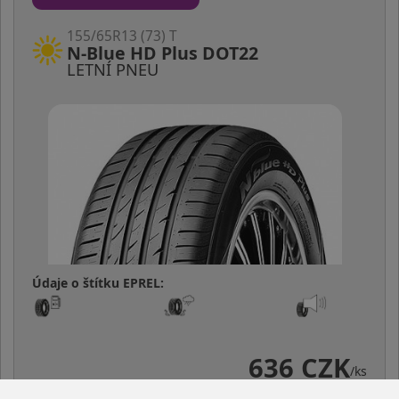
155/65R13 (73) T
N-Blue HD Plus DOT22
LETNÍ PNEU
Údaje o štítku EPREL:
636 CZK
/ks