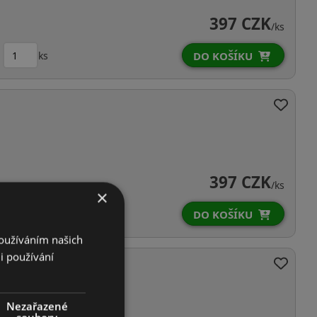
397 CZK
/ks
ks
DO KOŠÍKU
397 CZK
/ks
×
ks
DO KOŠÍKU
Používáním našich
i používání
Nezařazené