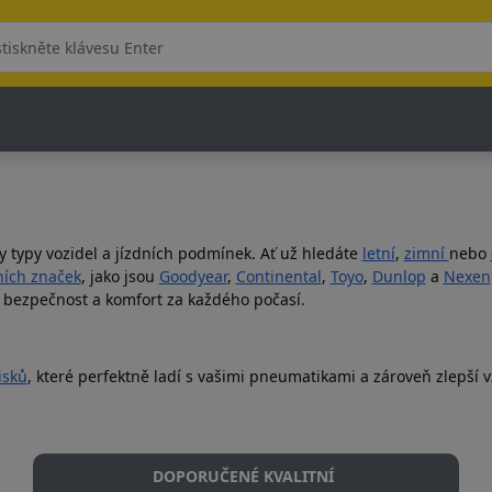
y typy vozidel a jízdních podmínek. Ať už hledáte
letní
,
zimní
nebo
ích značek
, jako jsou
Goodyear
,
Continental
,
Toyo
,
Dunlop
a
Nexen
, bezpečnost a komfort za každého počasí.
isků
, které perfektně ladí s vašimi pneumatikami a zároveň zlepší vz
DOPORUČENÉ KVALITNÍ