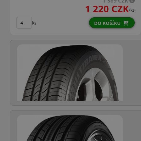
1 389 CZK
1 220 CZK
/ks
ks
DO KOŠÍKU